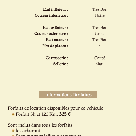
Etat intérieur :
Très Bon
Couleur intérieure :
Noire
Etat extérieur :
Très Bon
Couleur extérieure :
Grise
Etat moteur :
Très Bon
Nbr de places :
4
Carrosserie :
Coupé
Sellerie :
Skai
Informations Tarifaires
Forfaits de location disponibles pour ce véhicule:
Forfait 5h et 120 Km:
325 €
Sont inclus dans tous les forfaits:
le carburant,
l'assurance spécifique convoyage,