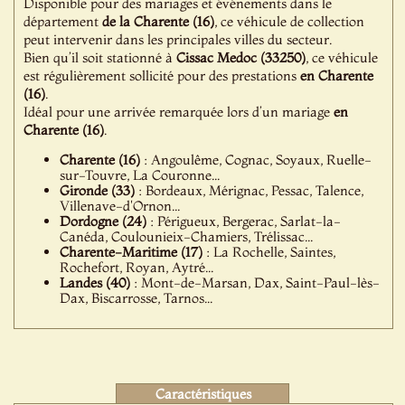
Disponible pour des mariages et événements dans le
département
de la Charente (16)
, ce véhicule de collection
peut intervenir dans les principales villes du secteur.
Bien qu’il soit stationné à
Cissac Medoc (33250)
, ce véhicule
est régulièrement sollicité pour des prestations
en Charente
(16)
.
Idéal pour une arrivée remarquée lors d’un mariage
en
Charente (16)
.
Charente (16)
: Angoulême, Cognac, Soyaux, Ruelle-
sur-Touvre, La Couronne...
Gironde (33)
: Bordeaux, Mérignac, Pessac, Talence,
Villenave-d'Ornon...
Dordogne (24)
: Périgueux, Bergerac, Sarlat-la-
Canéda, Coulounieix-Chamiers, Trélissac...
Charente-Maritime (17)
: La Rochelle, Saintes,
Rochefort, Royan, Aytré...
Landes (40)
: Mont-de-Marsan, Dax, Saint-Paul-lès-
Dax, Biscarrosse, Tarnos...
Caractéristiques