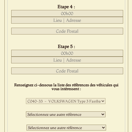
Etape 4 :
Etape 5 :
Renseignez ci-dessous la liste des références des véhicules qui
vous intéressent :
Première
sélection
:
Deuxième
sélection
:
Troisième
sélection