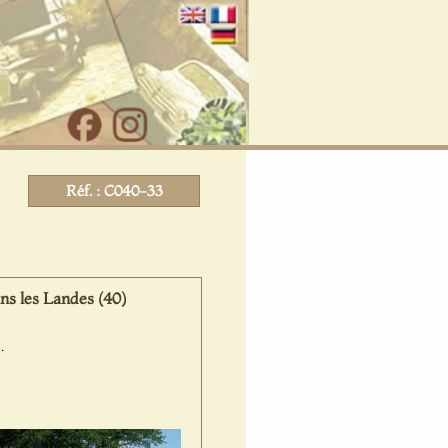
Réf. : C040-33
s les Landes (40)
.