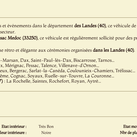
s et événements dans le département
des Landes (40)
, ce véhicule de
 secteur.
ssac Medoc (33250)
, ce véhicule est régulièrement sollicité pour des 
e rétro et élégante aux cérémonies organisées
dans les Landes (40)
.
Marsan, Dax, Saint-Paul-lès-Dax, Biscarrosse, Tarnos...
, Mérignac, Pessac, Talence, Villenave-d'Ornon...
eux, Bergerac, Sarlat-la-Canéda, Coulounieix-Chamiers, Trélissac...
ême, Cognac, Soyaux, Ruelle-sur-Touvre, La Couronne...
7)
: La Rochelle, Saintes, Rochefort, Royan, Aytré...
Etat intérieur :
Très Bon
Etat mot
eur intérieure :
Noire
Nbr de pla