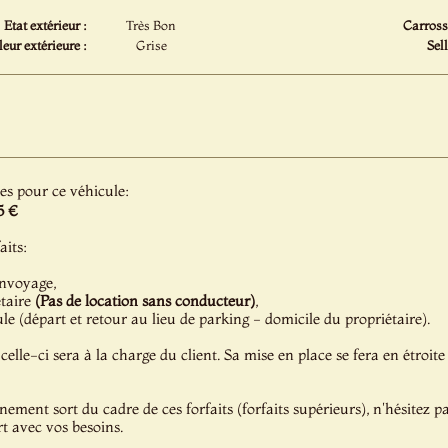
Etat extérieur :
Très Bon
Carrosse
eur extérieure :
Grise
Sell
les pour ce véhicule:
5 €
aits:
onvoyage,
étaire
(Pas de location sans conducteur)
,
e (départ et retour au lieu de parking - domicile du propriétaire).
celle-ci sera à la charge du client. Sa mise en place se fera en étroite
énement sort du cadre de ces forfaits (forfaits supérieurs), n'hésitez 
t avec vos besoins.