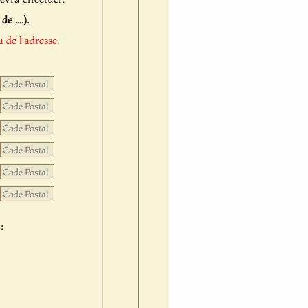
 ....).
 de l'adresse.
: