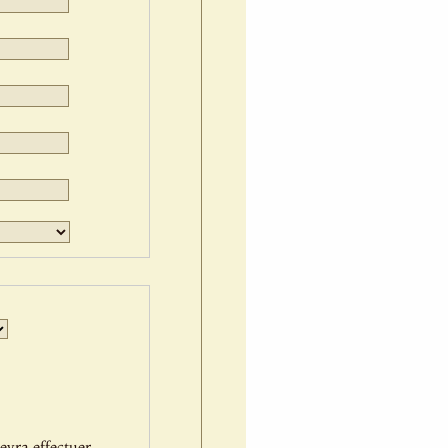
Jour
Mois
Année
evra effectuer.