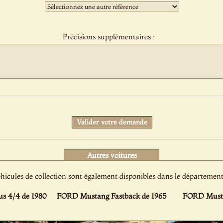
:
Troisième
sélection
:
Précisions supplémentaires :
Protect
Valider votre demande
Autres voitures
hicules de collection sont également disponibles dans le départemen
 4/4 de 1980
FORD Mustang Fastback de 1965
FORD Musta