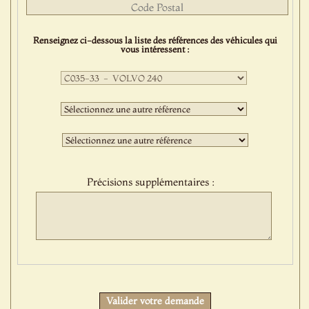
Renseignez ci-dessous la liste des références des véhicules qui
vous intéressent :
Première
sélection
:
Deuxième
sélection
:
Troisième
sélection
:
Précisions supplémentaires :
Protect
Valider votre demande