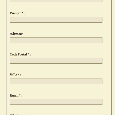
Prénom * :
Adresse * :
Code Postal * :
Ville * :
Email * :