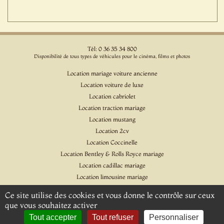
Tél: 0 36 35 34 800
Disponibilité de tous types de véhicules pour le cinéma, films et photos
Location mariage voiture ancienne
Location voiture de luxe
Location cabriolet
Location traction mariage
Location mustang
Location 2cv
Location Coccinelle
Location Bentley & Rolls Royce mariage
Location cadillac mariage
Location limousine mariage
Location voiture pour cinéma et l'événementiel
Ce site utilise des cookies et vous donne le contrôle sur ceux
Location Citroen DS
que vous souhaitez activer
Location Jaguar & Daimler
Tout accepter
Tout refuser
Personnaliser