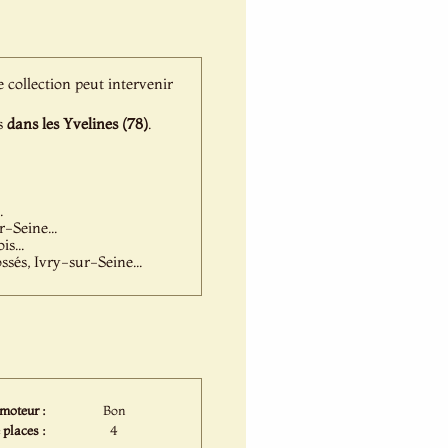
e collection peut intervenir
ns
dans les Yvelines (78)
.
.
-Seine...
s...
és, Ivry-sur-Seine...
 moteur :
Bon
 places :
4