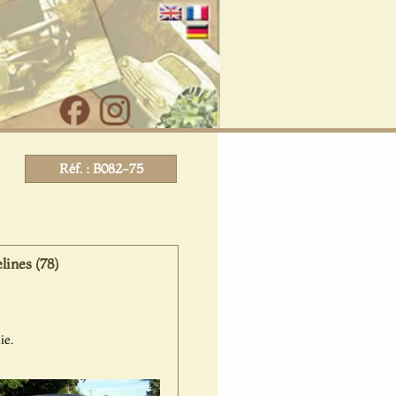
Réf. : B082-75
ines (78)
ie.