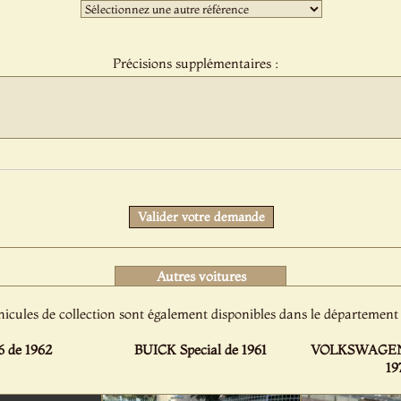
Troisième
sélection
:
Précisions supplémentaires :
Protect
Valider votre demande
Autres voitures
hicules de collection sont également disponibles dans le département
 de 1962
BUICK Special de 1961
VOLKSWAGEN C
19