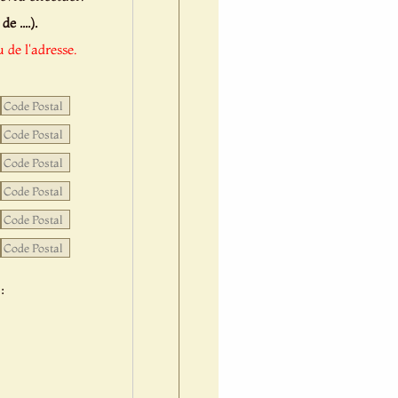
 ....).
 de l'adresse.
: