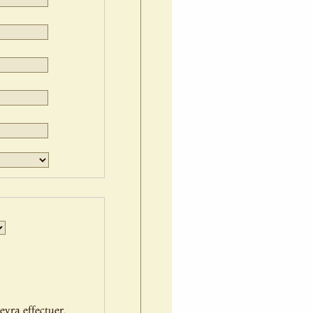
Jour
Mois
Année
evra effectuer.