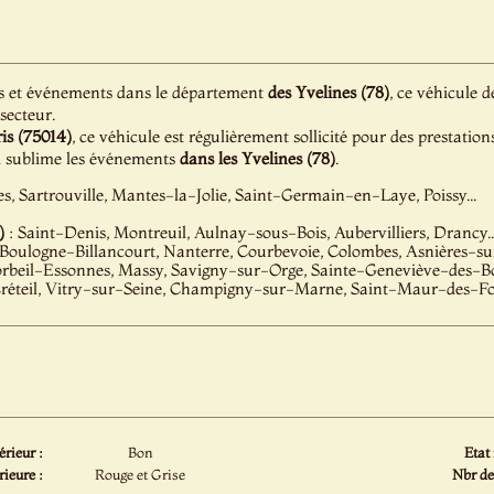
s et événements dans le département
des Yvelines (78)
, ce véhicule d
 secteur.
is (75014)
, ce véhicule est régulièrement sollicité pour des prestatio
ui sublime les événements
dans les Yvelines (78)
.
les, Sartrouville, Mantes-la-Jolie, Saint-Germain-en-Laye, Poissy...
)
: Saint-Denis, Montreuil, Aulnay-sous-Bois, Aubervilliers, Drancy..
 Boulogne-Billancourt, Nanterre, Courbevoie, Colombes, Asnières-sur
orbeil-Essonnes, Massy, Savigny-sur-Orge, Sainte-Geneviève-des-Boi
réteil, Vitry-sur-Seine, Champigny-sur-Marne, Saint-Maur-des-Foss
érieur :
Bon
Etat
rieure :
Rouge et Grise
Nbr de