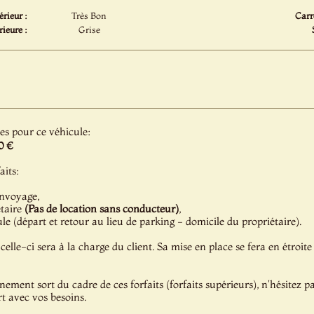
érieur :
Très Bon
Carr
ieure :
Grise
les pour ce véhicule:
0 €
aits:
onvoyage,
étaire
(Pas de location sans conducteur)
,
e (départ et retour au lieu de parking - domicile du propriétaire).
celle-ci sera à la charge du client. Sa mise en place se fera en étroite
énement sort du cadre de ces forfaits (forfaits supérieurs), n'hésitez 
t avec vos besoins.