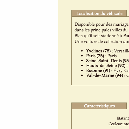
Localisation du véhicule
Disponible pour des mariage
dans les principales villes du
Bien qu’il soit stationné à
Par
Une voiture de collection q
Yvelines (78)
: Versail
Paris (75)
: Paris...
Seine-Saint-Denis (93
Hauts-de-Seine (92)
:
Essonne (91)
: Évry, C
Val-de-Marne (94)
: C
Caractéristiques
Etat int
Couleur inté