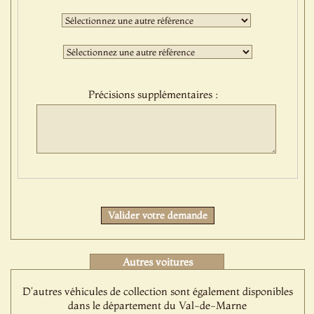
:
Deuxième
sélection
:
Troisième
sélection
:
Précisions supplémentaires :
Protect
Valider votre demande
Autres voitures
D'autres véhicules de collection sont également disponibles
dans le département du Val-de-Marne