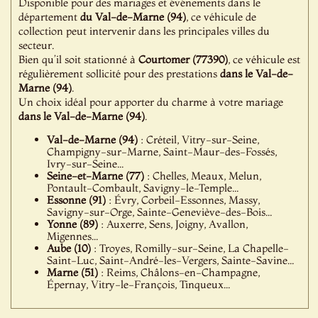
Disponible pour des mariages et événements dans le
département
du Val-de-Marne (94)
, ce véhicule de
collection peut intervenir dans les principales villes du
secteur.
Bien qu’il soit stationné à
Courtomer (77390)
, ce véhicule est
régulièrement sollicité pour des prestations
dans le Val-de-
Marne (94)
.
Un choix idéal pour apporter du charme à votre mariage
dans le Val-de-Marne (94)
.
Val-de-Marne (94)
: Créteil, Vitry-sur-Seine,
Champigny-sur-Marne, Saint-Maur-des-Fossés,
Ivry-sur-Seine...
Seine-et-Marne (77)
: Chelles, Meaux, Melun,
Pontault-Combault, Savigny-le-Temple...
Essonne (91)
: Évry, Corbeil-Essonnes, Massy,
Savigny-sur-Orge, Sainte-Geneviève-des-Bois...
Yonne (89)
: Auxerre, Sens, Joigny, Avallon,
Migennes...
Aube (10)
: Troyes, Romilly-sur-Seine, La Chapelle-
Saint-Luc, Saint-André-les-Vergers, Sainte-Savine...
Marne (51)
: Reims, Châlons-en-Champagne,
Épernay, Vitry-le-François, Tinqueux...