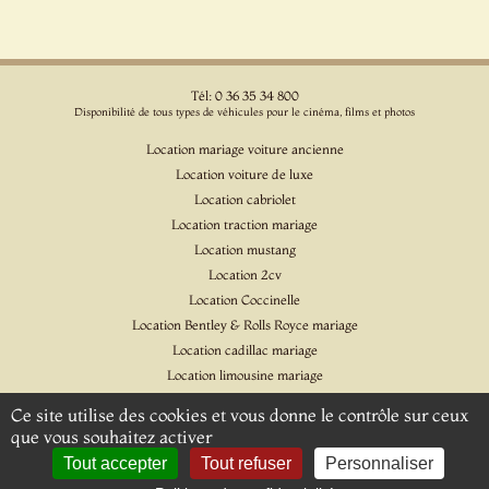
Tél: 0 36 35 34 800
Disponibilité de tous types de véhicules pour le cinéma, films et photos
Location mariage voiture ancienne
Location voiture de luxe
Location cabriolet
Location traction mariage
Location mustang
Location 2cv
Location Coccinelle
Location Bentley & Rolls Royce mariage
Location cadillac mariage
Location limousine mariage
Location voiture pour cinéma et l'événementiel
Ce site utilise des cookies et vous donne le contrôle sur ceux
Location Citroen DS
que vous souhaitez activer
Location Jaguar & Daimler
Tout accepter
Tout refuser
Personnaliser