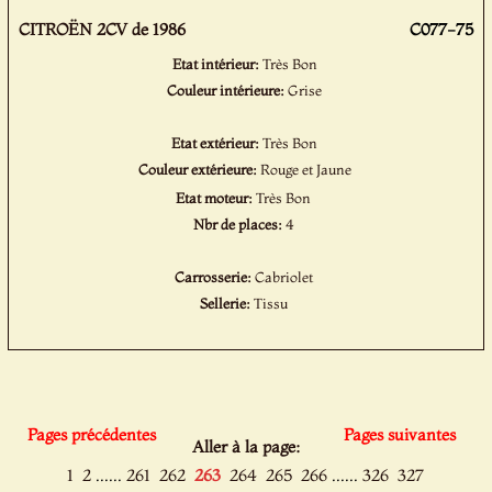
CITROËN 2CV de 1986
C077-75
Etat intérieur:
Très Bon
Couleur intérieure:
Grise
Etat extérieur:
Très Bon
Couleur extérieure:
Rouge et Jaune
Etat moteur:
Très Bon
Nbr de places:
4
Carrosserie:
Cabriolet
Sellerie:
Tissu
Pages précédentes
Pages suivantes
Aller à la page:
......
......
1
2
261
262
263
264
265
266
326
327