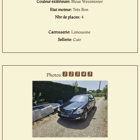
Couleur extérieure:
Bleue Westminter
Etat moteur:
Très Bon
Nbr de places:
4
Carrosserie:
Limousine
Sellerie:
Cuir
Photos: