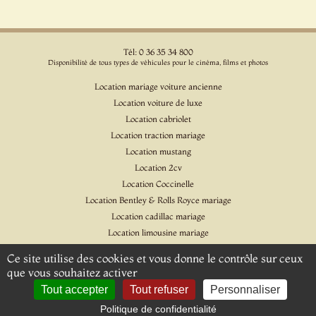
Tél: 0 36 35 34 800
Disponibilité de tous types de véhicules pour le cinéma, films et photos
Location mariage voiture ancienne
Location voiture de luxe
Location cabriolet
Location traction mariage
Location mustang
Location 2cv
Location Coccinelle
Location Bentley & Rolls Royce mariage
Location cadillac mariage
Location limousine mariage
Location voiture pour cinéma et l'événementiel
Ce site utilise des cookies et vous donne le contrôle sur ceux
Location Citroen DS
que vous souhaitez activer
Location Jaguar & Daimler
Tout accepter
Tout refuser
Personnaliser
Politique de confidentialité
© 2026 - Location Rétro Mariage - Tous droits réservés