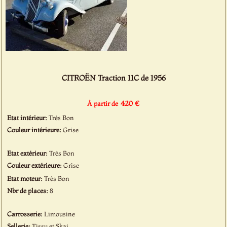
CITROËN Traction 11C de 1956
420 €
À partir de
Etat intérieur:
Très Bon
Couleur intérieure:
Grise
Etat extérieur:
Très Bon
Couleur extérieure:
Grise
Etat moteur:
Très Bon
Nbr de places:
8
Carrosserie:
Limousine
Sellerie:
Tissu et Skai