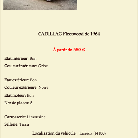
CADILLAC Fleetwood de 1964
550 €
À partir de
Etat intérieur:
Bon
Couleur intérieure:
Grise
Etat extérieur:
Bon
Couleur extérieure:
Noire
Etat moteur:
Bon
Nbr de places:
8
Carrosserie:
Limousine
Sellerie:
Tissu
Localisation du véhicule :
Lisieux (14100)