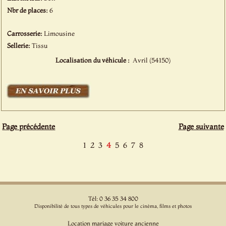
Nbr de places:
6
Carrosserie:
Limousine
Sellerie:
Tissu
Localisation du véhicule :
Avril (54150)
Page précédente
Page suivante
1
2
3
4
5
6
7
8
Tél: 0 36 35 34 800
Disponibilité de tous types de véhicules pour le cinéma, films et photos
Location mariage voiture ancienne