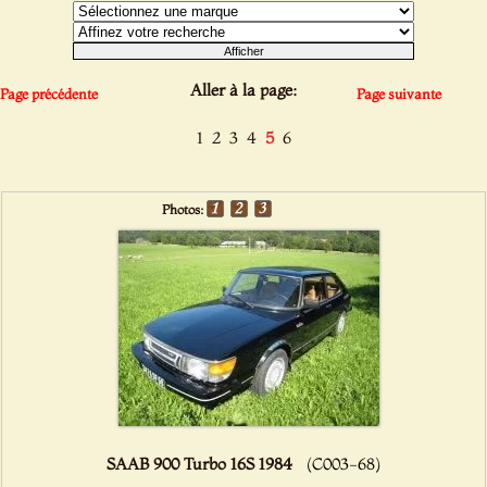
Aller à la page:
Page précédente
Page suivante
1
2
3
4
5
6
Photos:
SAAB 900 Turbo 16S 1984
(C003-68)