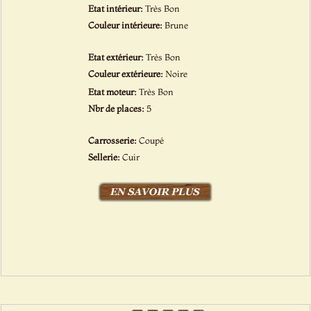
Etat intérieur:
Très Bon
Couleur intérieure:
Brune
Etat extérieur:
Très Bon
Couleur extérieure:
Noire
Etat moteur:
Très Bon
Nbr de places:
5
Carrosserie:
Coupé
Sellerie:
Cuir