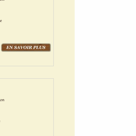
ne
Bon
é