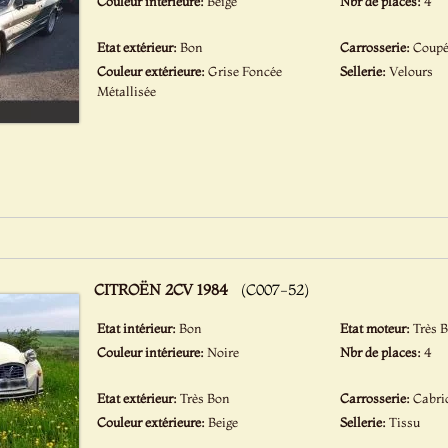
Couleur intérieure:
Beige
Nbr de places:
4
Etat extérieur:
Bon
Carrosserie:
Coup
Couleur extérieure:
Grise Foncée
Sellerie:
Velours
Métallisée
CITROËN 2CV 1984
(C007-52)
Etat intérieur:
Bon
Etat moteur:
Très 
Couleur intérieure:
Noire
Nbr de places:
4
Etat extérieur:
Très Bon
Carrosserie:
Cabri
Couleur extérieure:
Beige
Sellerie:
Tissu