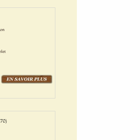
Bon
olet
70)