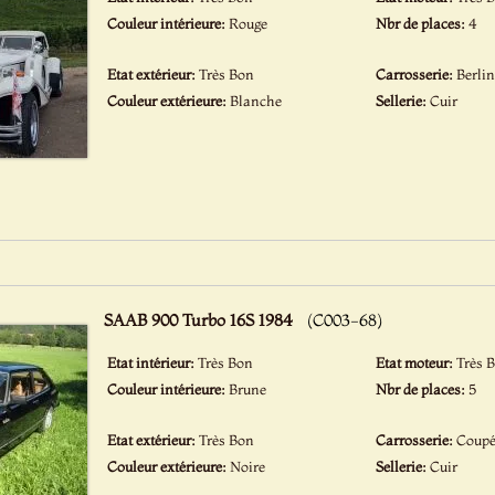
Couleur intérieure:
Rouge
Nbr de places:
4
Etat extérieur:
Très Bon
Carrosserie:
Berli
Couleur extérieure:
Blanche
Sellerie:
Cuir
SAAB 900 Turbo 16S 1984
(C003-68)
Etat intérieur:
Très Bon
Etat moteur:
Très 
Couleur intérieure:
Brune
Nbr de places:
5
Etat extérieur:
Très Bon
Carrosserie:
Coup
Couleur extérieure:
Noire
Sellerie:
Cuir