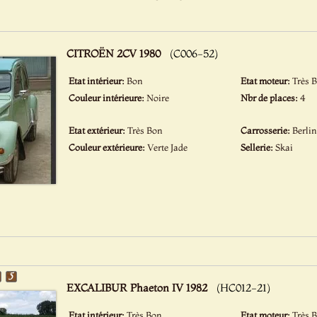
CITROËN 2CV 1980
(C006-52)
Etat intérieur:
Bon
Etat moteur:
Très 
Couleur intérieure:
Noire
Nbr de places:
4
Etat extérieur:
Très Bon
Carrosserie:
Berli
Couleur extérieure:
Verte Jade
Sellerie:
Skai
EXCALIBUR Phaeton IV 1982
(HC012-21)
Etat intérieur:
Très Bon
Etat moteur:
Très 