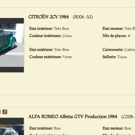
CITROËN 2CV 1984
(B006-52)
Etat intérieur:
Très Bon
Etat moteur:
Très 
Couleur intérieure:
Grise
Nbr de places:
4
Etat extérieur:
Très Bon
Carrosserie:
Cabri
Couleur extérieure:
Verte
Sellerie:
Tissu
ALFA ROMEO Alfetta GTV Production 1984
(C008-
Etat intérieur:
Bon
Etat moteur:
Bon