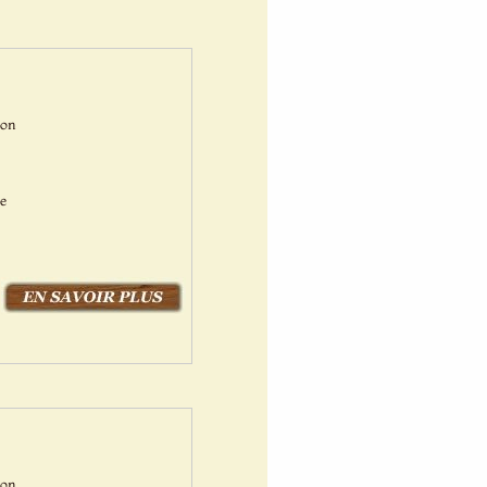
Bon
ne
Bon