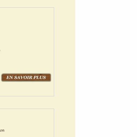
é
Bon