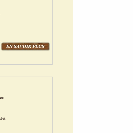
é
Bon
olet