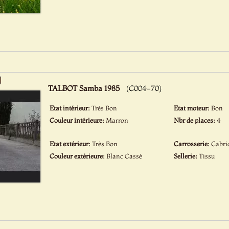
TALBOT Samba 1985
(C004-70)
Etat intérieur:
Très Bon
Etat moteur:
Bon
Couleur intérieure:
Marron
Nbr de places:
4
Etat extérieur:
Très Bon
Carrosserie:
Cabri
Couleur extérieure:
Blanc Cassé
Sellerie:
Tissu