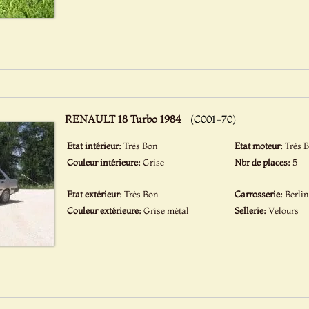
RENAULT 18 Turbo 1984
(C001-70)
Etat intérieur:
Très Bon
Etat moteur:
Très 
Couleur intérieure:
Grise
Nbr de places:
5
Etat extérieur:
Très Bon
Carrosserie:
Berli
Couleur extérieure:
Grise métal
Sellerie:
Velours