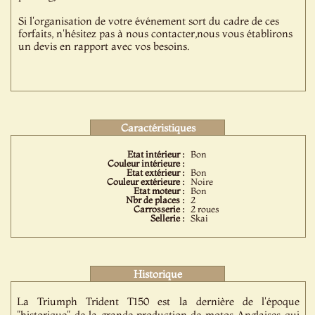
Si l'organisation de votre événement sort du cadre de ces
forfaits, n'hésitez pas à nous contacter,nous vous établirons
un devis en rapport avec vos besoins.
Caractéristiques
Etat intérieur :
Bon
Couleur intérieure :
Etat extérieur :
Bon
Couleur extérieure :
Noire
Etat moteur :
Bon
Nbr de places :
2
Carrosserie :
2 roues
Sellerie :
Skai
Historique
La Triumph Trident T150 est la dernière de l'époque
"historique" de la grande production de motos Anglaises qui