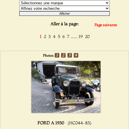
Aller à la page:
Page suivante
......
1
2
3
4
5
6
7
19
20
Photos:
FORD A 1930
(HC044-83)