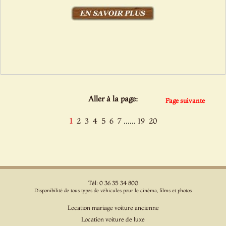
Aller à la page:
Page suivante
......
1
2
3
4
5
6
7
19
20
Tél: 0 36 35 34 800
Disponibilité de tous types de véhicules pour le cinéma, films et photos
Location mariage voiture ancienne
Location voiture de luxe