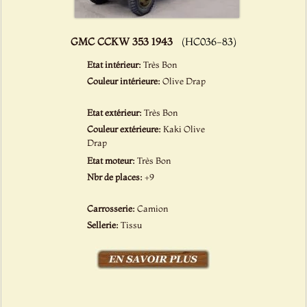
GMC CCKW 353 1943
(HC036-83)
Etat intérieur:
Très Bon
Couleur intérieure:
Olive Drap
Etat extérieur:
Très Bon
Couleur extérieure:
Kaki Olive
Drap
Etat moteur:
Très Bon
Nbr de places:
+9
Carrosserie:
Camion
Sellerie:
Tissu