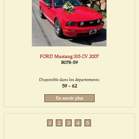
FORD Mustang 315 CV 2007
B078-59
Disponible dans les départements:
59 - 62
En savoir plus
1
2
3
4
5