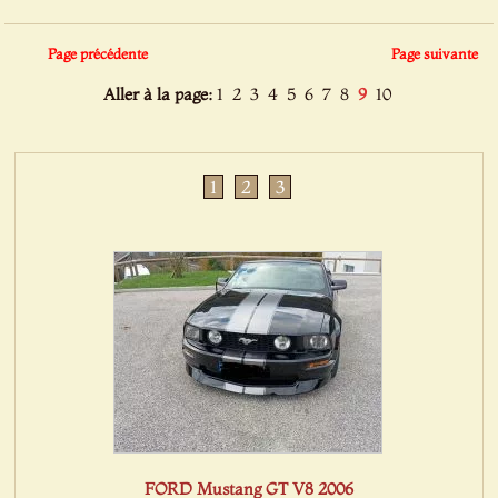
Page précédente
Page suivante
Aller à la page:
1
2
3
4
5
6
7
8
9
10
1
2
3
FORD Mustang GT V8 2006