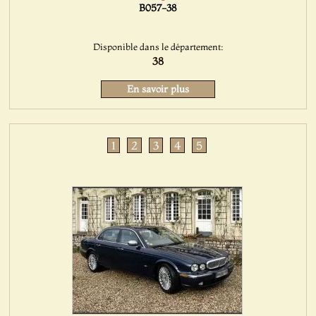
B057-38
Disponible dans le département:
38
En savoir plus
1
2
3
4
5