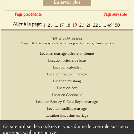
En savoir plus
Page précédente
Page suivante
Aller à la page:
......
......
1
2
17
18
19
20
21
22
49
50
Tél: 0 36 35 34 800
Disponibilité de tous types de véhicules pour le cinéma, films et photos
Location mariage voiture ancienne
Location voiture de luxe
Location cabriolet
Location traction mariage
Location mustang
Location 2cv
Location Coccinelle
Location Bentley & Rolls Royce mariage
Location cadillac mariage
Location limousine mariage
Location voiture pour cinéma et l'événementiel
Ce site utilise des cookies et vous donne le contrôle sur ceux
Location Citroen DS
que vous souhaitez activer