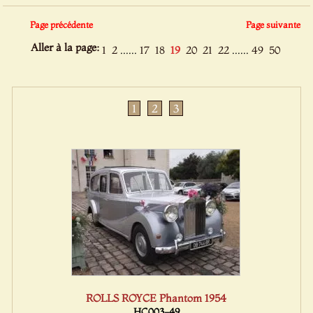
Page précédente
Page suivante
Aller à la page:
......
......
1
2
17
18
19
20
21
22
49
50
1
2
3
ROLLS ROYCE Phantom 1954
HC003-49