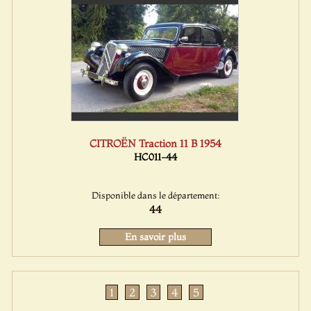
CITROËN Traction 11 B 1954
HC011-44
Disponible dans le département:
44
En savoir plus
1
2
3
4
5