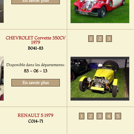
En savoir plus
CHEVROLET Corvette 350CV
1
2
3
1979
B041-83
Disponible dans les départements:
83 - 06 - 13
En savoir plus
RENAULT 5 1979
1
2
3
4
5
C014-71