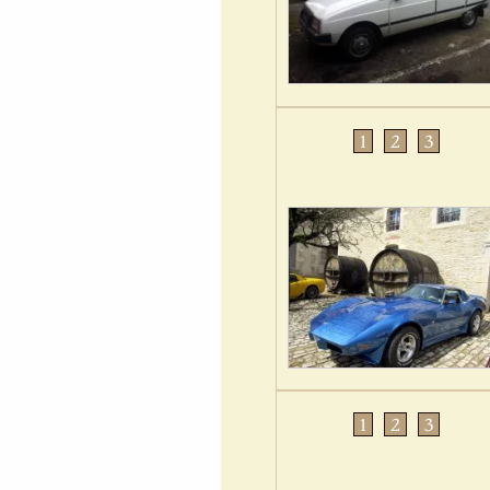
1
2
3
1
2
3