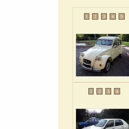
1
2
3
4
5
1
2
3
4