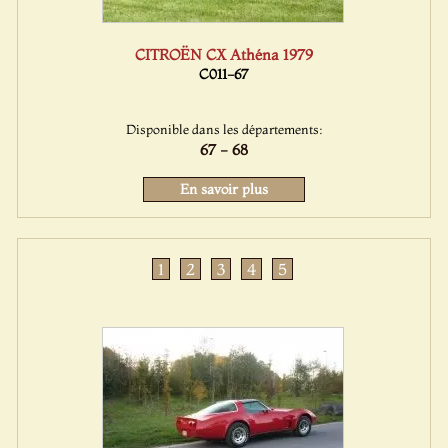
CITROËN CX Athéna 1979
C011-67
Disponible dans les départements:
67 - 68
En savoir plus
1
2
3
4
5