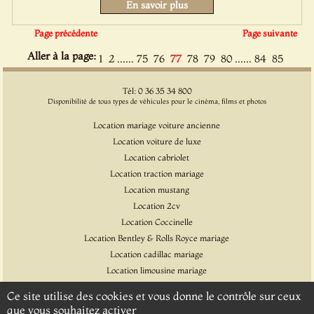
En savoir plus
Page précédente
Page suivante
Aller à la page:
......
......
1
2
75
76
77
78
79
80
84
85
Tél: 0 36 35 34 800
Disponibilité de tous types de véhicules pour le cinéma, films et photos
Location mariage voiture ancienne
Location voiture de luxe
Location cabriolet
Location traction mariage
Location mustang
Location 2cv
Location Coccinelle
Location Bentley & Rolls Royce mariage
Location cadillac mariage
Location limousine mariage
Location voiture pour cinéma et l'événementiel
Ce site utilise des cookies et vous donne le contrôle sur ceux
Location Citroen DS
que vous souhaitez activer