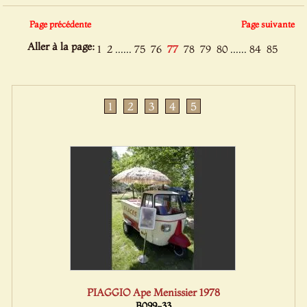
Page précédente
Page suivante
Aller à la page:
......
......
1
2
75
76
77
78
79
80
84
85
1
2
3
4
5
PIAGGIO Ape Menissier 1978
B099-33