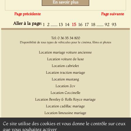
En savoir plus
Page précédente
Page suivante
Aller à la page:
......
......
1
2
13
14
15
16
17
18
92
93
Tél: 0 36 35 34 800
Disponibilité de tous types de véhicules pour le cinéma, films et photos
Location mariage voiture ancienne
Location voiture de luxe
Location cabriolet
Location traction mariage
Location mustang
Location 2cv
Location Coccinelle
Location Bentley & Rolls Royce mariage
Location cadillac mariage
Location limousine mariage
Location voiture pour cinéma et l'événementiel
Ce site utilise des cookies et vous donne le contrôle sur ceux
Location Citroen DS
que vous souhaitez activer