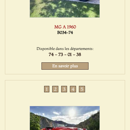
MG A 1960
B034-74
Disponible dans les départements:
74 - 73 - 01 - 38
En savoir plus
1
2
3
4
5