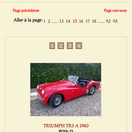
Page précédente
Page suivante
Aller à la page:
......
......
1
2
13
14
15
16
17
18
92
93
1
2
3
4
TRIUMPH TR3 A 1960
B019-21