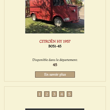
CITROËN HY 1957
B051-45
Disponible dans le département:
45
En savoir plus
1
2
3
4
5