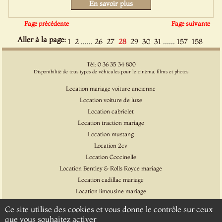
En savoir plus
Page précédente
Page suivante
Aller à la page:
......
......
1
2
26
27
28
29
30
31
157
158
Tél: 0 36 35 34 800
Disponibilité de tous types de véhicules pour le cinéma, films et photos
Location mariage voiture ancienne
Location voiture de luxe
Location cabriolet
Location traction mariage
Location mustang
Location 2cv
Location Coccinelle
Location Bentley & Rolls Royce mariage
Location cadillac mariage
Location limousine mariage
Location voiture pour cinéma et l'événementiel
Ce site utilise des cookies et vous donne le contrôle sur ceux
Location Citroen DS
que vous souhaitez activer