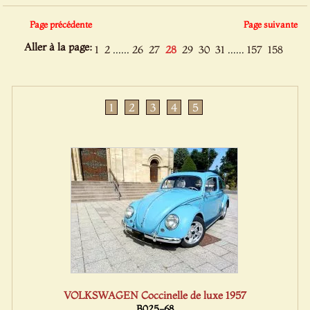
Page précédente
Page suivante
Aller à la page:
......
......
1
2
26
27
28
29
30
31
157
158
1
2
3
4
5
VOLKSWAGEN Coccinelle de luxe 1957
B025-68