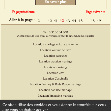
En savoir plus
Page précédente
Page suivante
Aller à la page:
......
......
1
2
40
41
42
43
44
45
48
49
Tél: 0 36 35 34 800
Disponibilité de tous types de véhicules pour le cinéma, films et photos
Location mariage voiture ancienne
Location voiture de luxe
Location cabriolet
Location traction mariage
Location mustang
Location 2cv
Location Coccinelle
Location Bentley & Rolls Royce mariage
Location cadillac mariage
Location limousine mariage
Location voiture pour cinéma et l'événementiel
Ce site utilise des cookies et vous donne le contrôle sur ceux
Location Citroen DS
que vous souhaitez activer