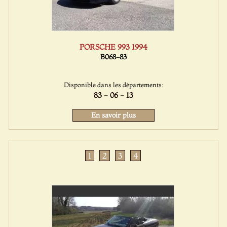
PORSCHE 993 1994
B068-83
Disponible dans les départements:
83 - 06 - 13
En savoir plus
1
2
3
4