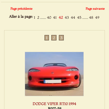
Page précédente
Page suivante
Aller à la page:
......
......
1
2
40
41
42
43
44
45
48
49
1
2
3
DODGE VIPER RT10 1994
B007-59