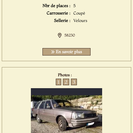
Nbr de places :
5
Carrosserie :
Coupé
Sellerie :
Velours
58230
En savoir plus
Photos :
1
2
3