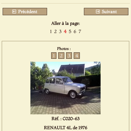
Précédent
Suivant
Aller à la page:
1
2
3
4
5
6
7
Photos :
1
2
3
4
Réf. : C020-63
RENAULT 4L de 1976