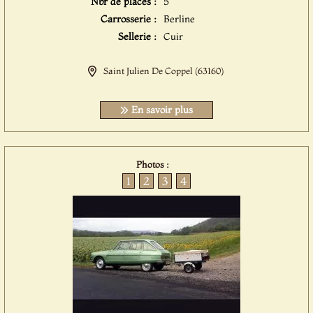
Nbr de places :
5
Carrosserie :
Berline
Sellerie :
Cuir
Saint Julien De Coppel (63160)
En savoir plus
Photos :
1
2
3
4