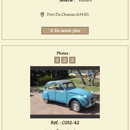
Sellerie :
Velours
Pont Du Chateau (63430)
En savoir plus
Photos :
1
2
3
Réf. : C032-42