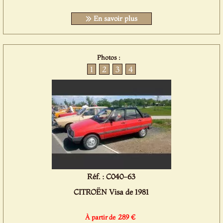
En savoir plus
Photos :
1
2
3
4
Réf. : C040-63
CITROËN Visa de 1981
289 €
À partir de