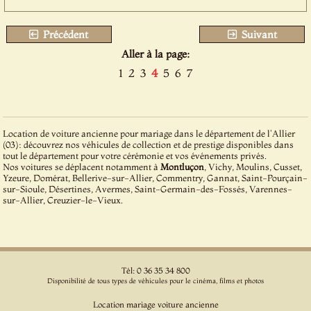
Précédent
Suivant
Aller à la page:
1
2
3
4
5
6
7
Location de voiture ancienne pour mariage dans le département de l'Allier
(03): découvrez nos véhicules de collection et de prestige disponibles dans
tout le département pour votre cérémonie et vos événements privés.
Nos voitures se déplacent notamment à
Montluçon
, Vichy, Moulins, Cusset,
Yzeure, Domérat, Bellerive-sur-Allier, Commentry, Gannat, Saint-Pourçain-
sur-Sioule, Désertines, Avermes, Saint-Germain-des-Fossés, Varennes-
sur-Allier, Creuzier-le-Vieux.
Tél: 0 36 35 34 800
Disponibilité de tous types de véhicules pour le cinéma, films et photos
Location mariage voiture ancienne