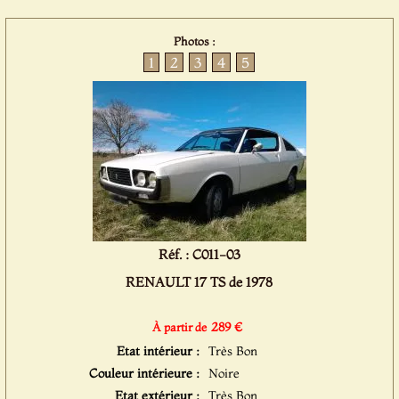
Photos :
1
2
3
4
5
Réf. : C011-03
RENAULT 17 TS de 1978
289 €
À partir de
Etat intérieur :
Très Bon
Couleur intérieure :
Noire
Etat extérieur :
Très Bon