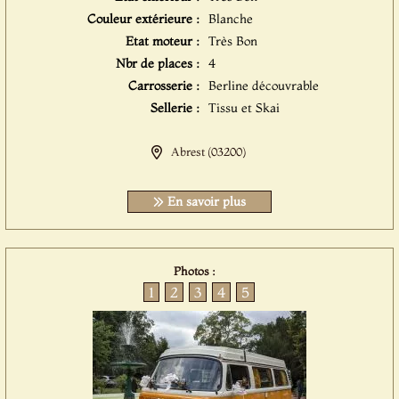
Couleur extérieure :
Blanche
Etat moteur :
Très Bon
Nbr de places :
4
Carrosserie :
Berline découvrable
Sellerie :
Tissu et Skai
Abrest (03200)
En savoir plus
Photos :
1
2
3
4
5