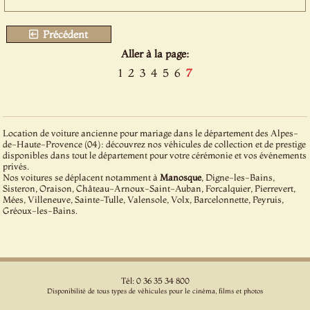
Précédent
Aller à la page:
1
2
3
4
5
6
7
Location de voiture ancienne pour mariage dans le département des Alpes-
de-Haute-Provence (04): découvrez nos véhicules de collection et de prestige
disponibles dans tout le département pour votre cérémonie et vos événements
privés.
Nos voitures se déplacent notamment à
Manosque
, Digne-les-Bains,
Sisteron, Oraison, Château-Arnoux-Saint-Auban, Forcalquier, Pierrevert,
Mées, Villeneuve, Sainte-Tulle, Valensole, Volx, Barcelonnette, Peyruis,
Gréoux-les-Bains.
Tél: 0 36 35 34 800
Disponibilité de tous types de véhicules pour le cinéma, films et photos