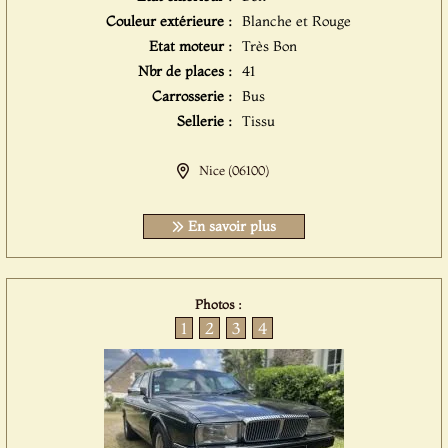
Couleur extérieure :
Blanche et Rouge
Etat moteur :
Très Bon
Nbr de places :
41
Carrosserie :
Bus
Sellerie :
Tissu
Nice (06100)
En savoir plus
Photos :
1
2
3
4