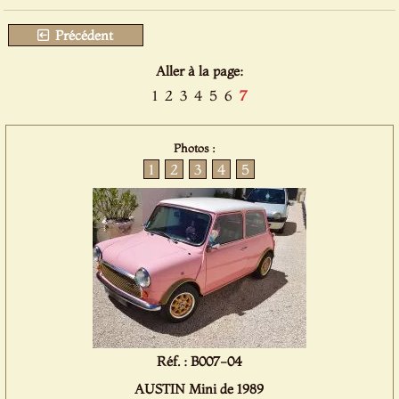
Précédent
Aller à la page:
1
2
3
4
5
6
7
Photos :
1
2
3
4
5
Réf. : B007-04
AUSTIN Mini de 1989