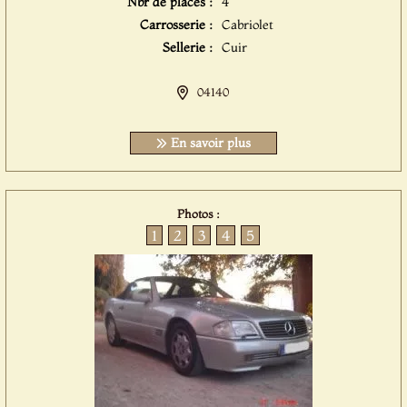
Nbr de places :
4
Carrosserie :
Cabriolet
Sellerie :
Cuir
04140
En savoir plus
Photos :
1
2
3
4
5