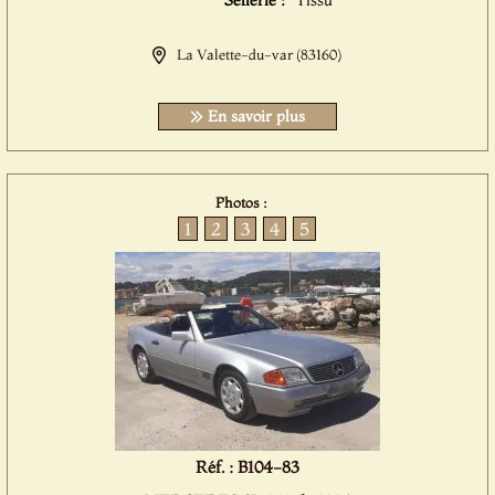
Sellerie :
Tissu
La Valette-du-var (83160)
En savoir plus
Photos :
1
2
3
4
5
Réf. : B104-83