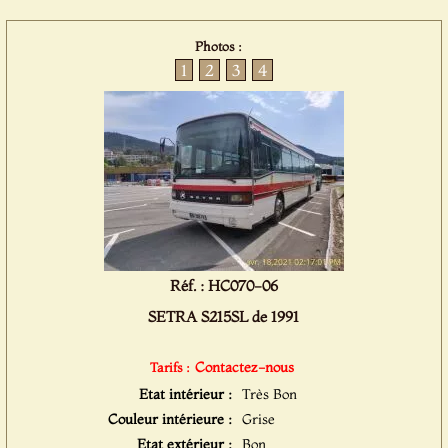
Photos :
1
2
3
4
Réf. : HC070-06
SETRA S215SL de 1991
Contactez-nous
Tarifs :
Etat intérieur :
Très Bon
Couleur intérieure :
Grise
Etat extérieur :
Bon