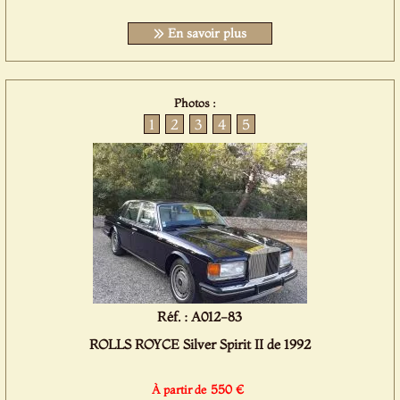
En savoir plus
Photos :
1
2
3
4
5
Réf. : A012-83
ROLLS ROYCE Silver Spirit II de 1992
550 €
À partir de