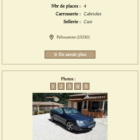
Nbr de places :
4
Carrosserie :
Cabriolet
Sellerie :
Cuir
Pelissanne (13330)
En savoir plus
Photos :
1
2
3
4
5