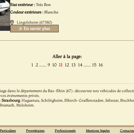
Etat extérieur :
Très Bon
Couleur extérieure :
Blanche
Lingolsheim (67380)
En savoir plus
Aller à la page:
......
......
1
2
9
10
11
12
13
14
15
16
age dans le département du Bas-Rhin (67): découvrez nos véhicules de collectio
 vos événements privés.
à
Strasbourg
, Haguenau, Schiltigheim, Illkirch-Graffenstaden, Sélestat, Bischh
 Brumath, Molsheim.
Particuliers
Propriétaires
Professionnels
Mentions légales
Contacte