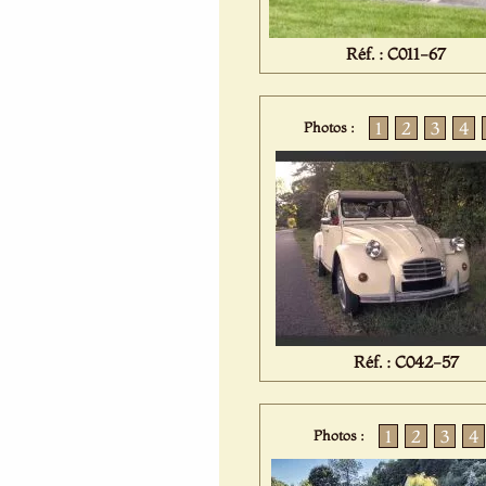
Réf. : C011-67
1
2
3
4
Photos :
Réf. : C042-57
1
2
3
4
Photos :