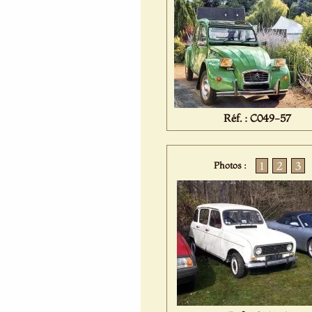
Réf. : C049-57
1
2
3
Photos :