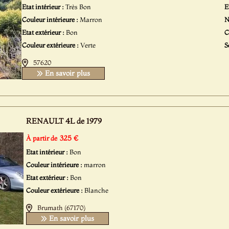
Etat intérieur :
Très Bon
E
Couleur intérieure :
Marron
N
Etat extérieur :
Bon
C
Couleur extérieure :
Verte
S
57620
En savoir plus
RENAULT 4L de 1979
325 €
À partir de
Etat intérieur :
Bon
Couleur intérieure :
marron
Etat extérieur :
Bon
Couleur extérieure :
Blanche
Brumath (67170)
En savoir plus