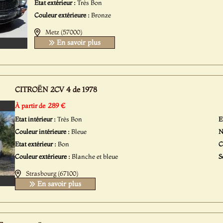
Etat extérieur :
Très Bon
Couleur extérieure :
Bronze
Metz (57000)
En savoir plus
CITROËN 2CV 4 de 1978
289 €
À partir de
Etat intérieur :
Très Bon
E
Couleur intérieure :
Bleue
N
Etat extérieur :
Bon
C
Couleur extérieure :
Blanche et bleue
S
Strasbourg (67100)
En savoir plus