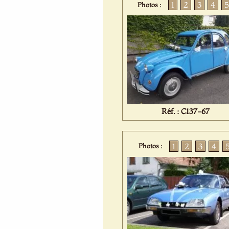
1
2
3
4
5
Photos :
Réf. : C137-67
1
2
3
4
Photos :