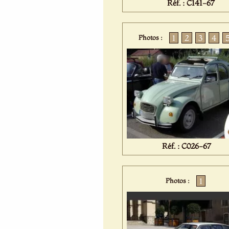
Réf. : C141-67
1
2
3
4
Photos :
Réf. : C026-67
1
Photos :