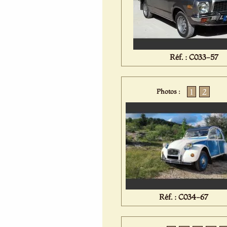
Réf. : C033-57
1
2
Photos :
Réf. : C034-67