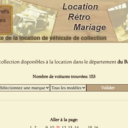
collection disponibles à la location dans le département
du B
Nombre de voitures trouvées: 153
Aller à la page:
......
......
1
2
9
10
11
12
13
14
15
16