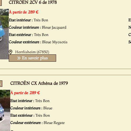
CITROËN 2CV 6 de 1978
289 €
À partir de
Etat intérieur :
Très Bon
E
Couleur intérieure :
Bleue Jacquard
N
Etat extérieur :
Très Bon
C
Couleur extérieure :
Bleue Myosotis
S
Herrlisheim (67850)
En savoir plus
CITROËN CX Athéna de 1979
5
289 €
À partir de
Etat intérieur :
Très Bon
Couleur intérieure :
Bleue
Etat extérieur :
Très Bon
Couleur extérieure :
Bleue Regate