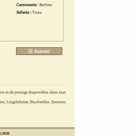
Carrosserie :
Berline
Sellerie :
Tissu
Suivant
n et de prestige disponibles dans tout
eim, Lingolsheim, Bischwiller, Saverne,
z-nous