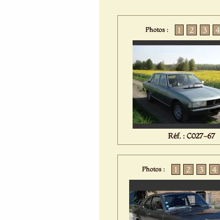
1
2
3
4
Photos :
Réf. : C027-67
1
2
3
4
Photos :