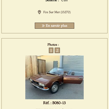
Sellerie :
Cuir
Fos Sur Mer (13270)
En savoir plus
Photos :
1
2
Réf. : B080-13