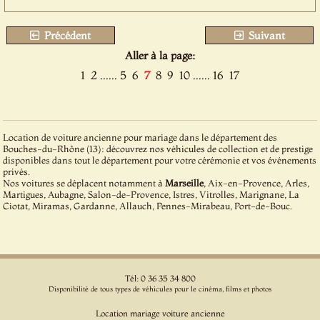
Précédent
Suivant
Aller à la page:
1
2
......
5
6
7
8
9
10
......
16
17
Location de voiture ancienne pour mariage dans le département des
Bouches-du-Rhône (13): découvrez nos véhicules de collection et de prestige
disponibles dans tout le département pour votre cérémonie et vos événements
privés.
Nos voitures se déplacent notamment à
Marseille
, Aix-en-Provence, Arles,
Martigues, Aubagne, Salon-de-Provence, Istres, Vitrolles, Marignane, La
Ciotat, Miramas, Gardanne, Allauch, Pennes-Mirabeau, Port-de-Bouc.
Tél: 0 36 35 34 800
Disponibilité de tous types de véhicules pour le cinéma, films et photos
Location mariage voiture ancienne