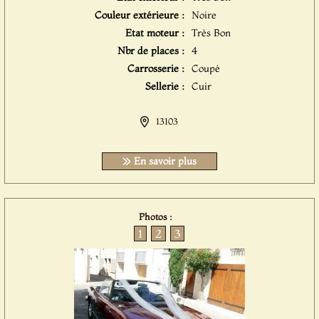
Couleur extérieure :
Noire
Etat moteur :
Très Bon
Nbr de places :
4
Carrosserie :
Coupé
Sellerie :
Cuir
13103
En savoir plus
Photos :
1
2
3