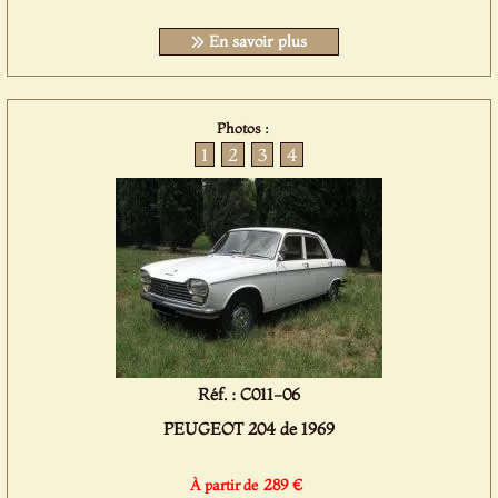
En savoir plus
Photos :
1
2
3
4
Réf. : C011-06
PEUGEOT 204 de 1969
289 €
À partir de