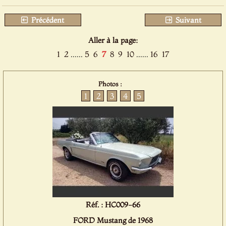
Précédent
Suivant
Aller à la page:
1
2
......
5
6
7
8
9
10
......
16
17
Photos :
1
2
3
4
5
Réf. : HC009-66
FORD Mustang de 1968