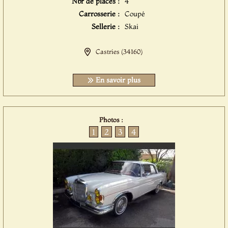
Nbr de places :
4
Carrosserie :
Coupé
Sellerie :
Skai
Castries (34160)
En savoir plus
Photos :
1
2
3
4