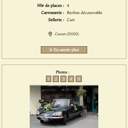
Nbr de places :
4
Carrosserie :
Berline découvrable
Sellerie :
Cuir
Cusset (03300)
En savoir plus
Photos :
1
2
3
4
5