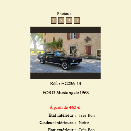
Photos :
1
2
3
4
Réf. : HC036-13
FORD Mustang de 1968
440 €
À partir de
Etat intérieur :
Très Bon
Couleur intérieure :
Noire
Etat extérieur :
Très Bon