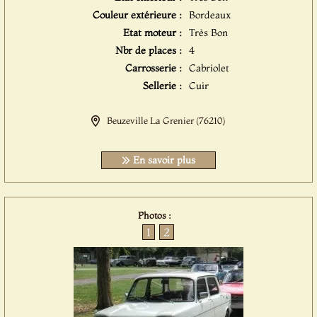
Couleur extérieure :
Bordeaux
Etat moteur :
Très Bon
Nbr de places :
4
Carrosserie :
Cabriolet
Sellerie :
Cuir
Beuzeville La Grenier (76210)
En savoir plus
Photos :
1
2