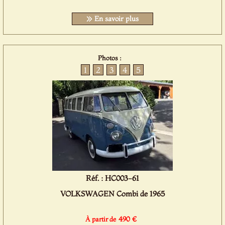
En savoir plus
Photos :
1
2
3
4
5
Réf. : HC003-61
VOLKSWAGEN Combi de 1965
490 €
À partir de