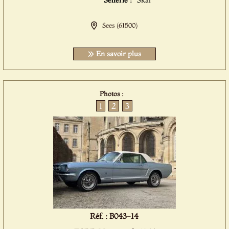
Sellerie :
Skai
Sees (61500)
En savoir plus
Photos :
1
2
3
Réf. : B043-14