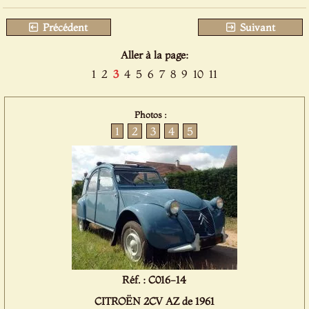
Précédent
Suivant
Aller à la page:
1
2
3
4
5
6
7
8
9
10
11
Photos :
1
2
3
4
5
Réf. : C016-14
CITROËN 2CV AZ de 1961