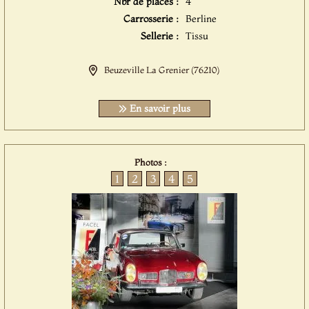
Nbr de places :
4
Carrosserie :
Berline
Sellerie :
Tissu
Beuzeville La Grenier (76210)
En savoir plus
Photos :
1
2
3
4
5