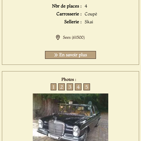
Nbr de places :
4
Carrosserie :
Coupé
Sellerie :
Skai
Sees (61500)
En savoir plus
Photos :
1
2
3
4
5