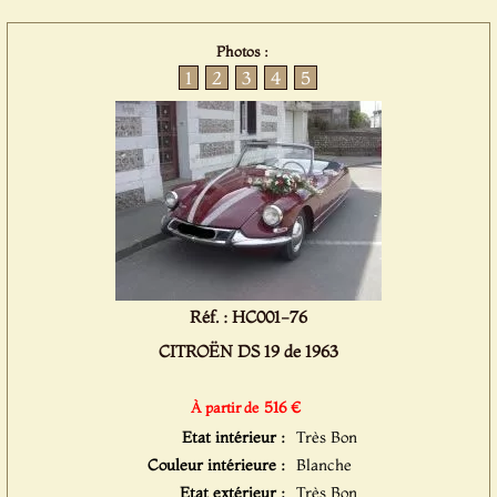
Photos :
1
2
3
4
5
Réf. : HC001-76
CITROËN DS 19 de 1963
516 €
À partir de
Etat intérieur :
Très Bon
Couleur intérieure :
Blanche
Etat extérieur :
Très Bon