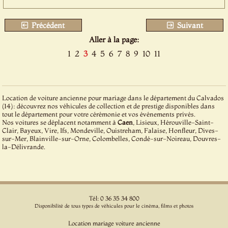
Précédent
Suivant
Aller à la page:
1
2
3
4
5
6
7
8
9
10
11
Location de voiture ancienne pour mariage dans le département du Calvados
(14): découvrez nos véhicules de collection et de prestige disponibles dans
tout le département pour votre cérémonie et vos événements privés.
Nos voitures se déplacent notamment à
Caen
, Lisieux, Hérouville-Saint-
Clair, Bayeux, Vire, Ifs, Mondeville, Ouistreham, Falaise, Honfleur, Dives-
sur-Mer, Blainville-sur-Orne, Colombelles, Condé-sur-Noireau, Douvres-
la-Délivrande.
Tél: 0 36 35 34 800
Disponibilité de tous types de véhicules pour le cinéma, films et photos
Location mariage voiture ancienne