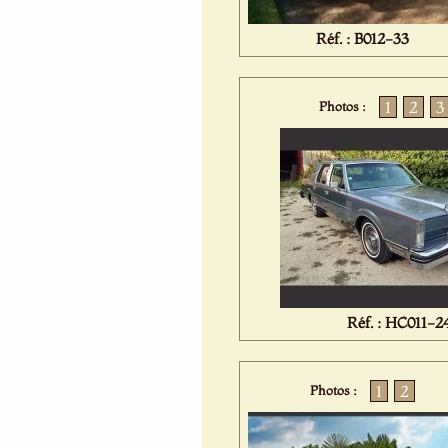
Réf. : B012-33
1
2
3
Photos :
Réf. : HC011-2
1
2
Photos :