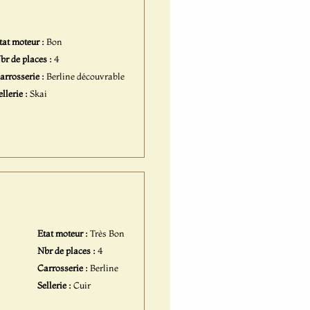
tat moteur :
Bon
br de places :
4
arrosserie :
Berline découvrable
ellerie :
Skai
Etat moteur :
Très Bon
Nbr de places :
4
Carrosserie :
Berline
Sellerie :
Cuir