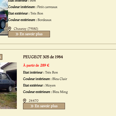
Etat intérieur :
Bon
Couleur intérieure :
Petit carreaux
Etat extérieur :
Très Bon
Couleur extérieure :
Bordeaux
Chauray (79180)
En savoir plus
PEUGEOT 305 de 1984
3
289 €
À partir de
Etat intérieur :
Très Bon
Couleur intérieure :
Bleu Clair
Etat extérieur :
Moyen
Couleur extérieure :
Bleu Ming
24470
En savoir plus