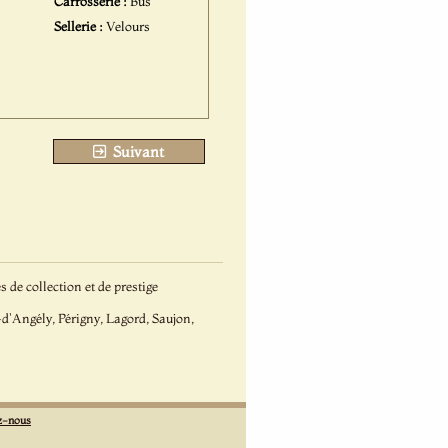
Carrosserie :
Bus
Sellerie :
Velours
Suivant
de collection et de prestige
d'Angély, Périgny, Lagord, Saujon,
z-nous