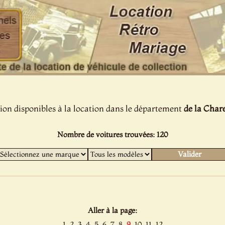
tion disponibles à la location dans le département
de la Char
Nombre de voitures trouvées: 120
Aller à la page:
1
2
3
4
5
6
7
8
9
10
11
12