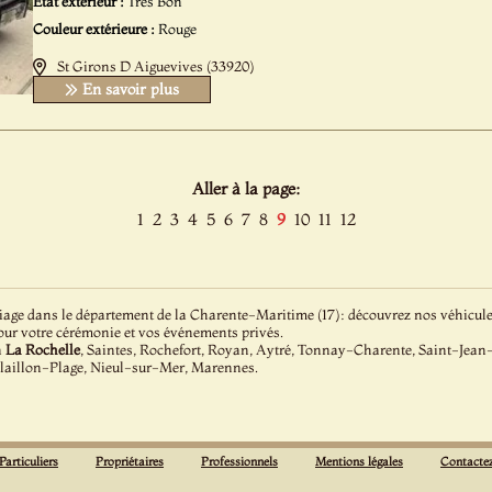
Etat extérieur :
Très Bon
Couleur extérieure :
Rouge
St Girons D Aiguevives (33920)
En savoir plus
Aller à la page:
1
2
3
4
5
6
7
8
9
10
11
12
age dans le département de la Charente-Maritime (17): découvrez nos véhicules 
our votre cérémonie et vos événements privés.
à
La Rochelle
, Saintes, Rochefort, Royan, Aytré, Tonnay-Charente, Saint-Jean-
elaillon-Plage, Nieul-sur-Mer, Marennes.
Particuliers
Propriétaires
Professionnels
Mentions légales
Contacte