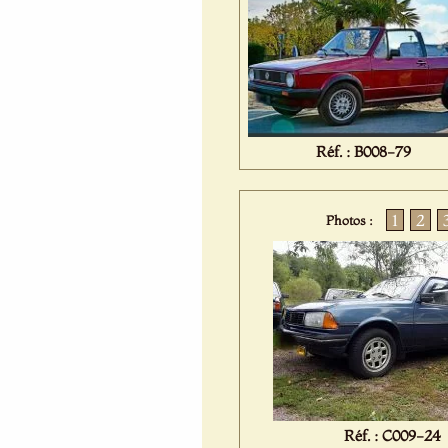
Réf. : B008-79
1
2
Photos :
Réf. : C009-24