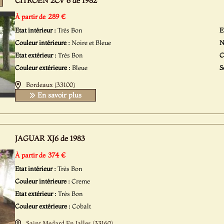
CITROËN 2CV 6 de 1982
289 €
À partir de
Etat intérieur :
Très Bon
E
Couleur intérieure :
Noire et Bleue
N
Etat extérieur :
Très Bon
C
Couleur extérieure :
Bleue
S
Bordeaux (33100)
En savoir plus
JAGUAR XJ6 de 1983
374 €
À partir de
Etat intérieur :
Très Bon
Couleur intérieure :
Creme
Etat extérieur :
Très Bon
Couleur extérieure :
Cobalt
Saint Medard En Jalles (33160)