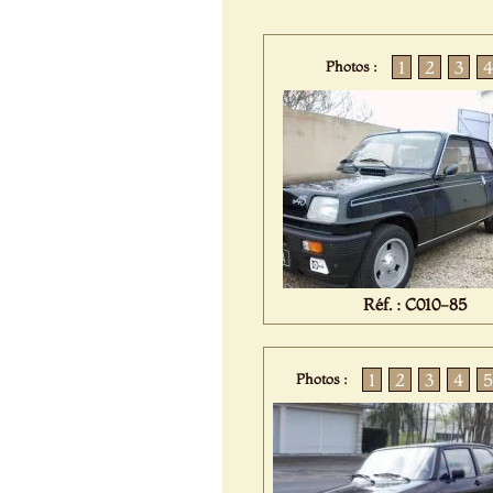
1
2
3
4
Photos :
Réf. : C010-85
1
2
3
4
5
Photos :