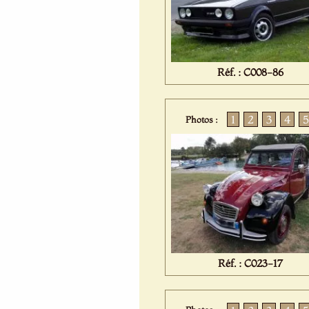
Réf. : C008-86
1
2
3
4
5
Photos :
Réf. : C023-17