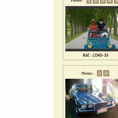
1
2
3
4
5
Photos :
Réf. : C045-33
1
2
Photos :