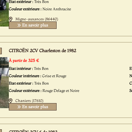
Etat extérieur :
Très Bon
Couleur extérieure :
Noire Anthracite
Migne-auxances (86440)
En savoir plus
CITROËN 2CV Charleston de 1982
325 €
À partir de
Etat intérieur :
Très Bon
E
Couleur intérieure :
Grise et Rouge
N
Etat extérieur :
Très Bon
C
Couleur extérieure :
Rouge Delage et Noire
S
Chaniers (17610)
En savoir plus