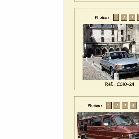
1
2
3
Photos :
Réf. : C010-24
1
2
3
4
Photos :