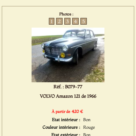
Photos :
1
2
3
4
5
Réf. : B079-77
VOLVO Amazon 121 de 1966
420 €
À partir de
Etat intérieur :
Bon
Couleur intérieure :
Rouge
Etat extérieur :
Bon