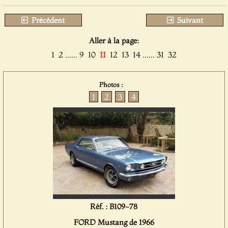
Précédent
Suivant
Aller à la page:
1
2
......
9
10
11
12
13
14
......
31
32
Photos :
1
2
3
4
Réf. : B109-78
FORD Mustang de 1966