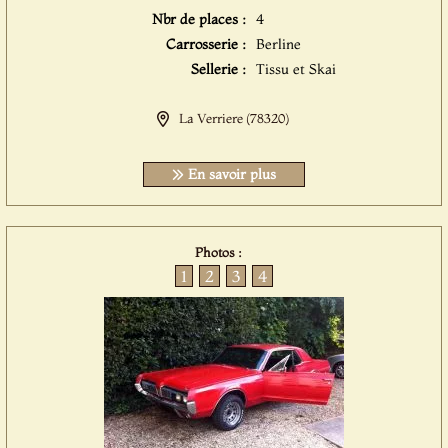
Nbr de places :
4
Carrosserie :
Berline
Sellerie :
Tissu et Skai
La Verriere (78320)
En savoir plus
Photos :
1
2
3
4