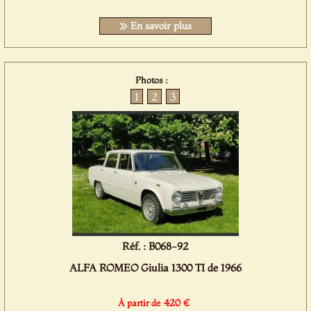
En savoir plus
Photos :
1
2
3
Réf. : B068-92
ALFA ROMEO Giulia 1300 TI de 1966
420 €
À partir de