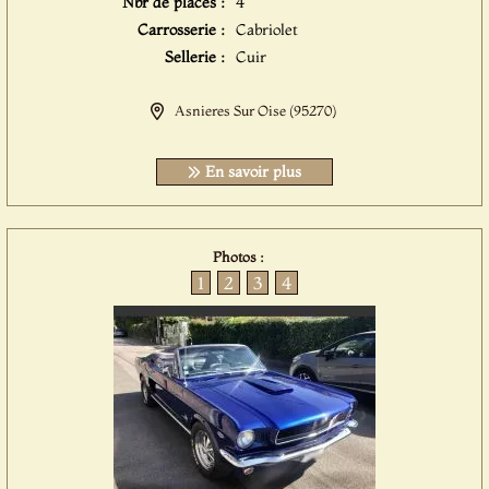
Nbr de places :
4
Carrosserie :
Cabriolet
Sellerie :
Cuir
Asnieres Sur Oise (95270)
En savoir plus
Photos :
1
2
3
4