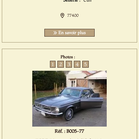
Sellerie :
Cuir
77400
En savoir plus
Photos :
1
2
3
4
5
Réf. : B005-77