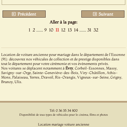
Précédent
Suivant
Aller à la page:
1
2
......
9
10
11
12
13
14
......
31
32
Location de voiture ancienne pour mariage dans le département de l'Essonne
(91): découvrez nos véhicules de collection et de prestige disponibles dans
tout le département pour votre cérémonie et vos événements privés.
Nos voitures se déplacent notamment à
Évry
, Corbeil-Essonnes, Massy,
Savigny-sur-Orge, Sainte-Geneviève-des-Bois, Viry-Châtillon, Athis-
Mons, Palaiseau, Yerres, Draveil, Ris-Orangis, Vigneux-sur-Seine, Grigny,
Brunoy, Ulis.
Tél: 0 36 35 34 800
Disponibilité de tous types de véhicules pour le cinéma, films et photos
Location mariage voiture ancienne