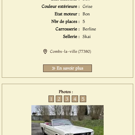
Couleur extérieure :
Grise
Etat moteur :
Bon
Nbr de places :
5
Carrosserie :
Berline
Sellerie :
Skai
Combs-la-ville (77380)
En savoir plus
Photos :
1
2
3
4
5