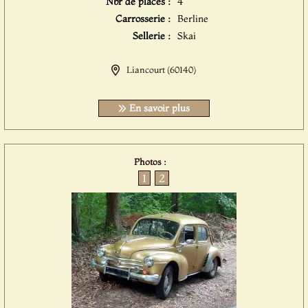
Nbr de places :
4
Carrosserie :
Berline
Sellerie :
Skai
Liancourt (60140)
En savoir plus
Photos :
1
2