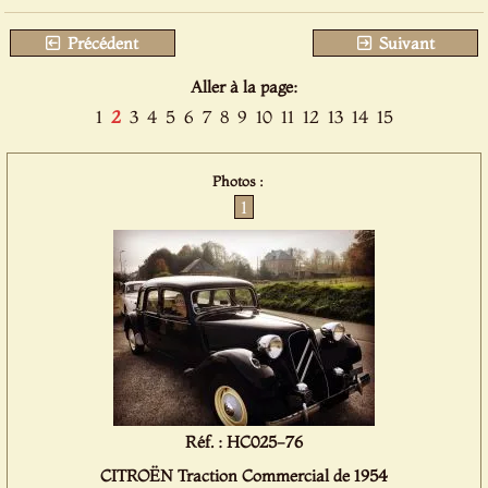
Précédent
Suivant
Aller à la page:
1
2
3
4
5
6
7
8
9
10
11
12
13
14
15
Photos :
1
Réf. : HC025-76
CITROËN Traction Commercial de 1954