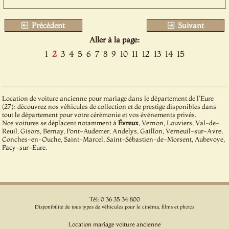
Précédent
Suivant
Aller à la page:
1
2
3
4
5
6
7
8
9
10
11
12
13
14
15
Location de voiture ancienne pour mariage dans le département de l'Eure
(27): découvrez nos véhicules de collection et de prestige disponibles dans
tout le département pour votre cérémonie et vos événements privés.
Nos voitures se déplacent notamment à
Évreux
, Vernon, Louviers, Val-de-
Reuil, Gisors, Bernay, Pont-Audemer, Andelys, Gaillon, Verneuil-sur-Avre,
Conches-en-Ouche, Saint-Marcel, Saint-Sébastien-de-Morsent, Aubevoye,
Pacy-sur-Eure.
Tél: 0 36 35 34 800
Disponibilité de tous types de véhicules pour le cinéma, films et photos
Location mariage voiture ancienne