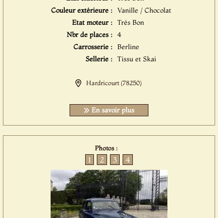
Couleur extérieure :
Vanille / Chocolat
Etat moteur :
Très Bon
Nbr de places :
4
Carrosserie :
Berline
Sellerie :
Tissu et Skai
Hardricourt (78250)
En savoir plus
Photos :
1
2
3
4