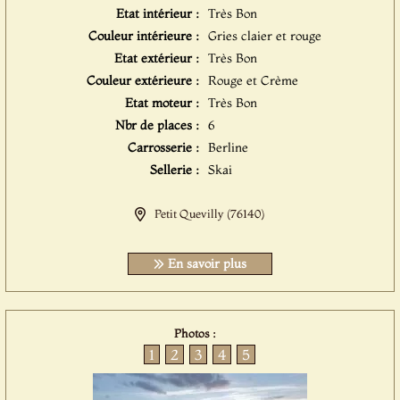
Etat intérieur :
Très Bon
Couleur intérieure :
Gries claier et rouge
Etat extérieur :
Très Bon
Couleur extérieure :
Rouge et Crème
Etat moteur :
Très Bon
Nbr de places :
6
Carrosserie :
Berline
Sellerie :
Skai
Petit Quevilly (76140)
En savoir plus
Photos :
1
2
3
4
5