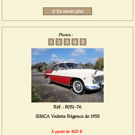
En savoir plus
Photos :
1
2
3
4
5
Réf. : B051-76
SIMCA Vedette Régence de 1955
420 €
À partir de