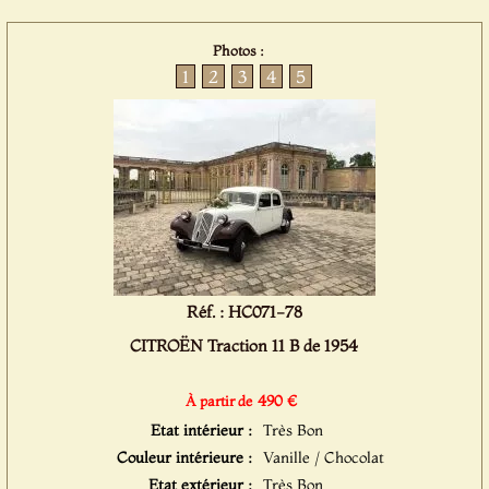
Photos :
1
2
3
4
5
Réf. : HC071-78
CITROËN Traction 11 B de 1954
490 €
À partir de
Etat intérieur :
Très Bon
Couleur intérieure :
Vanille / Chocolat
Etat extérieur :
Très Bon