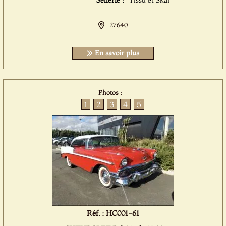
Sellerie :
Tissu et Skai
27640
En savoir plus
Photos :
1
2
3
4
5
Réf. : HC001-61