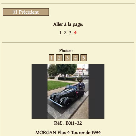
Précédent
Aller à la page:
1
2
3
4
Photos :
1
2
3
4
5
Réf. : B011-32
MORGAN Plus 4 Tourer de 1994