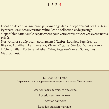
1
2
3
4
Location de voiture ancienne pour mariage dans le département des Hautes-
Pyrénées (65): découvrez nos véhicules de collection et de prestige
disponibles dans tout le département pour votre cérémonie et vos événements
privés.
Nos voitures se déplacent notamment à
Tarbes
, Lourdes, Bagnères-de-
Bigorre, Aureilhan, Lannemezan, Vic-en-Bigorre, Séméac, Bordères-sur-
l'Échez, Juillan, Barbazan-Debat, Odos, Argelès-Gazost, Soues, Ibos,
Maubourguet.
Tél: 0 36 35 34 800
Disponibilité de tous types de véhicules pour le cinéma, films et photos
Location mariage voiture ancienne
Location voiture de luxe
Location cabriolet
Location traction mariage