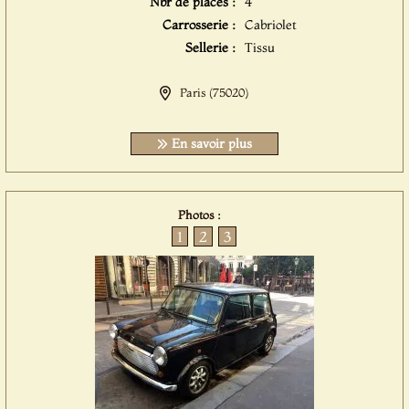
Nbr de places :
4
Carrosserie :
Cabriolet
Sellerie :
Tissu
Paris (75020)
En savoir plus
Photos :
1
2
3