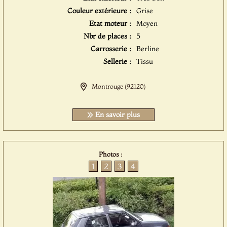
Couleur extérieure :
Grise
Etat moteur :
Moyen
Nbr de places :
5
Carrosserie :
Berline
Sellerie :
Tissu
Montrouge (92120)
En savoir plus
Photos :
1
2
3
4