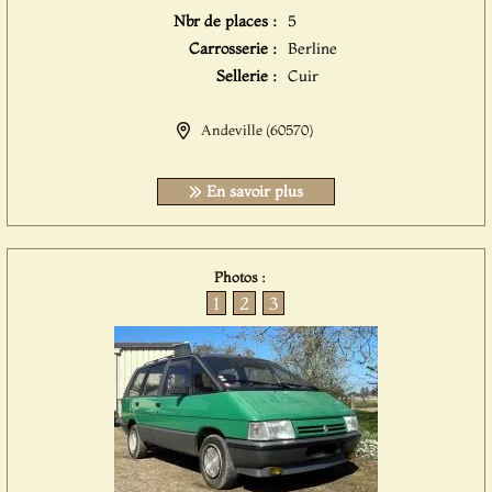
Nbr de places :
5
Carrosserie :
Berline
Sellerie :
Cuir
Andeville (60570)
En savoir plus
Photos :
1
2
3