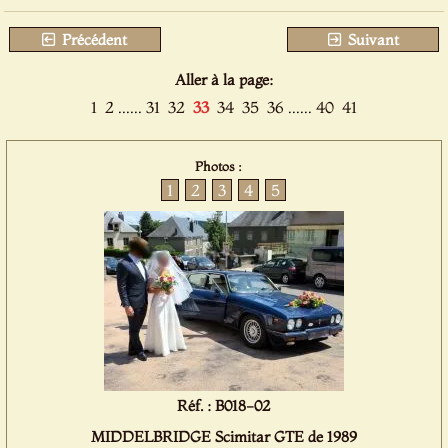
Précédent
Suivant
Aller à la page:
1
2
......
31
32
33
34
35
36
......
40
41
Photos :
1
2
3
4
5
Réf. : B018-02
MIDDELBRIDGE Scimitar GTE de 1989