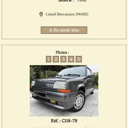
Sellerie :
Tissu
Limeil Brevannes (94450)
En savoir plus
Photos :
1
2
3
4
5
Réf. : C118-78