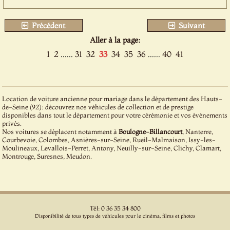
Précédent
Suivant
Aller à la page:
1
2
......
31
32
33
34
35
36
......
40
41
Location de voiture ancienne pour mariage dans le département des Hauts-
de-Seine (92): découvrez nos véhicules de collection et de prestige
disponibles dans tout le département pour votre cérémonie et vos événements
privés.
Nos voitures se déplacent notamment à
Boulogne-Billancourt
, Nanterre,
Courbevoie, Colombes, Asnières-sur-Seine, Rueil-Malmaison, Issy-les-
Moulineaux, Levallois-Perret, Antony, Neuilly-sur-Seine, Clichy, Clamart,
Montrouge, Suresnes, Meudon.
Tél: 0 36 35 34 800
Disponibilité de tous types de véhicules pour le cinéma, films et photos