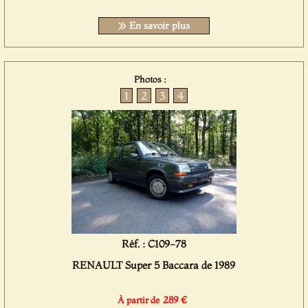
En savoir plus
Photos :
1
2
3
4
Réf. : C109-78
RENAULT Super 5 Baccara de 1989
289 €
À partir de