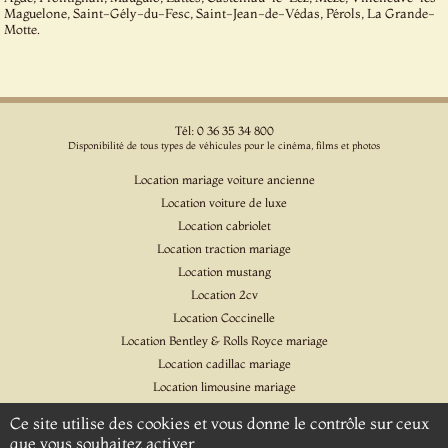
Maguelone, Saint-Gély-du-Fesc, Saint-Jean-de-Védas, Pérols, La Grande-
Motte.
Tél: 0 36 35 34 800
Disponibilité de tous types de véhicules pour le cinéma, films et photos
Location mariage voiture ancienne
Location voiture de luxe
Location cabriolet
Location traction mariage
Location mustang
Location 2cv
Location Coccinelle
Location Bentley & Rolls Royce mariage
Location cadillac mariage
Location limousine mariage
Location voiture pour cinéma et l'événementiel
Ce site utilise des cookies et vous donne le contrôle sur ceux
Location Citroen DS
que vous souhaitez activer