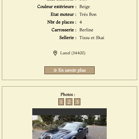
Couleur extérieure :
Beige
Etat moteur :
Très Bon
Nbr de places :
4
Carrosserie :
Berline
Sellerie :
Tissu et Skai
Lunel (34400)
En savoir plus
Photos :
1
2
3