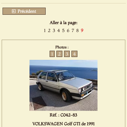
Précédent
Aller à la page:
1
2
3
4
5
6
7
8
9
Photos :
1
2
3
4
Réf. : C042-83
VOLKSWAGEN Golf GTI de 1991