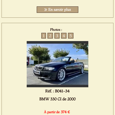
En savoir plus
Photos :
1
2
3
4
5
Réf. : B041-34
BMW 330 CI de 2000
374 €
À partir de