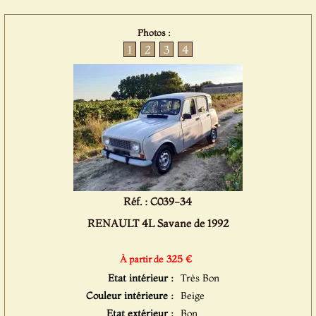
Photos :
1
2
3
4
Réf. : C039-34
RENAULT 4L Savane de 1992
325 €
À partir de
Etat intérieur :
Très Bon
Couleur intérieure :
Beige
Etat extérieur :
Bon