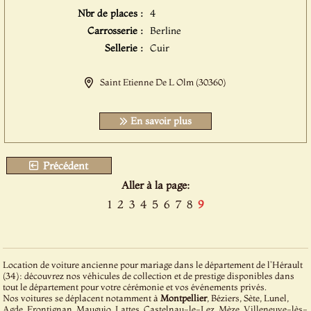
Nbr de places :
4
Carrosserie :
Berline
Sellerie :
Cuir
Saint Etienne De L Olm (30360)
En savoir plus
Précédent
Aller à la page:
1
2
3
4
5
6
7
8
9
Location de voiture ancienne pour mariage dans le département de l'Hérault
(34): découvrez nos véhicules de collection et de prestige disponibles dans
tout le département pour votre cérémonie et vos événements privés.
Nos voitures se déplacent notamment à
Montpellier
, Béziers, Sète, Lunel,
Agde, Frontignan, Mauguio, Lattes, Castelnau-le-Lez, Mèze, Villeneuve-lès-