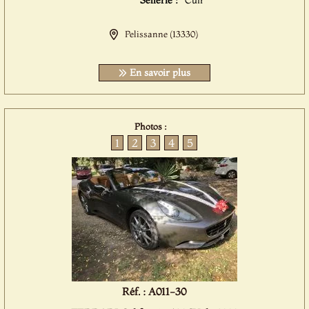
Sellerie :
Cuir
Pelissanne (13330)
En savoir plus
Photos :
1
2
3
4
5
Réf. : A011-30