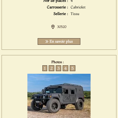
Nbr de places :
4
Carrosserie :
Cabriolet
Sellerie :
Tissu
30520
En savoir plus
Photos :
1
2
3
4
5