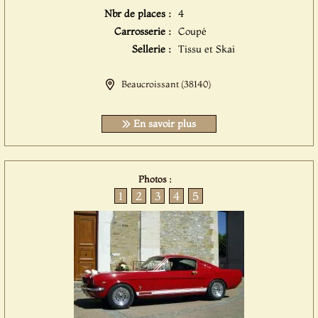
Nbr de places :
4
Carrosserie :
Coupé
Sellerie :
Tissu et Skai
Beaucroissant (38140)
En savoir plus
Photos :
1
2
3
4
5