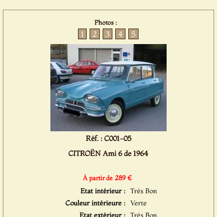
Photos :
1
2
3
4
5
Réf. : C001-05
CITROËN Ami 6 de 1964
289 €
À partir de
Etat intérieur :
Très Bon
Couleur intérieure :
Verte
Etat extérieur :
Très Bon