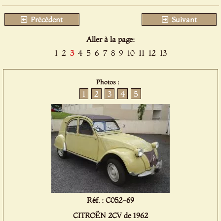
Précédent
Suivant
Aller à la page:
1
2
3
4
5
6
7
8
9
10
11
12
13
Photos :
1
2
3
4
5
Réf. : C052-69
CITROËN 2CV de 1962