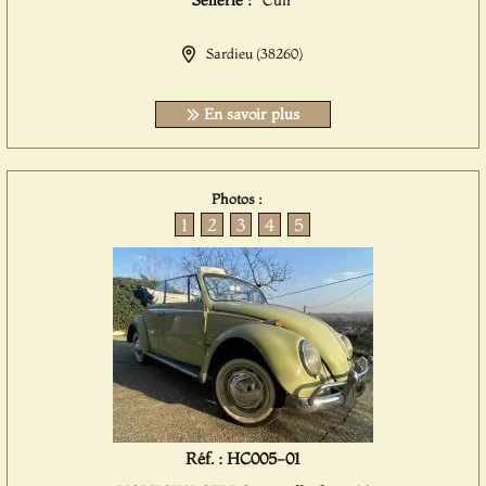
Sellerie :
Cuir
Sardieu (38260)
En savoir plus
Photos :
1
2
3
4
5
Réf. : HC005-01