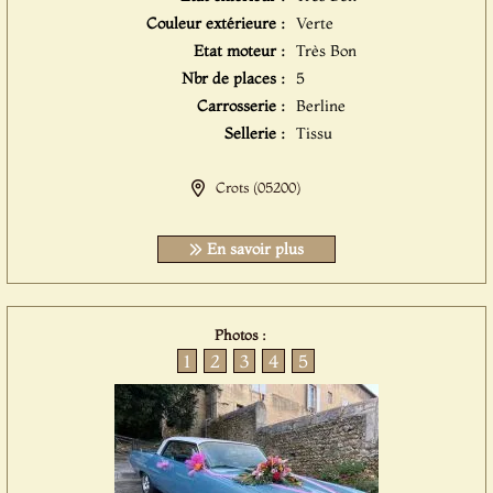
Couleur extérieure :
Verte
Etat moteur :
Très Bon
Nbr de places :
5
Carrosserie :
Berline
Sellerie :
Tissu
Crots (05200)
En savoir plus
Photos :
1
2
3
4
5