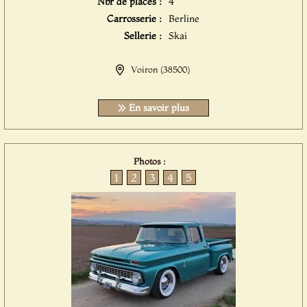
Nbr de places :
4
Carrosserie :
Berline
Sellerie :
Skai
Voiron (38500)
En savoir plus
Photos :
1
2
3
4
5