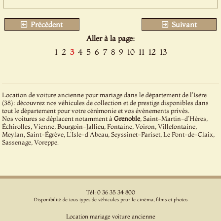
Précédent
Suivant
Aller à la page:
1
2
3
4
5
6
7
8
9
10
11
12
13
Location de voiture ancienne pour mariage dans le département de l'Isère
(38): découvrez nos véhicules de collection et de prestige disponibles dans
tout le département pour votre cérémonie et vos événements privés.
Nos voitures se déplacent notamment à
Grenoble
, Saint-Martin-d'Hères,
Échirolles, Vienne, Bourgoin-Jallieu, Fontaine, Voiron, Villefontaine,
Meylan, Saint-Égrève, L'Isle-d'Abeau, Seyssinet-Pariset, Le Pont-de-Claix,
Sassenage, Voreppe.
Tél: 0 36 35 34 800
Disponibilité de tous types de véhicules pour le cinéma, films et photos
Location mariage voiture ancienne