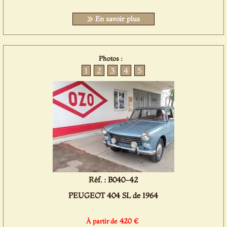
En savoir plus
Photos :
1
2
3
4
5
Réf. : B040-42
PEUGEOT 404 SL de 1964
420 €
À partir de