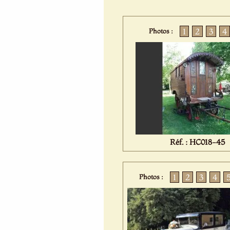
1
2
3
4
Photos :
Réf. : HC018-45
1
2
3
4
Photos :