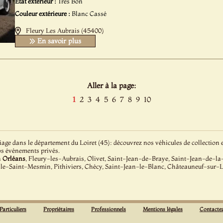
Etat extérieur :
Très Bon
Couleur extérieure :
Blanc Cassé
Fleury Les Aubrais (45400)
En savoir plus
Aller à la page:
1
2
3
4
5
6
7
8
9
10
ge dans le département du Loiret (45): découvrez nos véhicules de collection et
os événements privés.
à
Orléans
, Fleury-les-Aubrais, Olivet, Saint-Jean-de-Braye, Saint-Jean-de-la-
le-Saint-Mesmin, Pithiviers, Chécy, Saint-Jean-le-Blanc, Châteauneuf-sur-L
Particuliers
Propriétaires
Professionnels
Mentions légales
Contacte