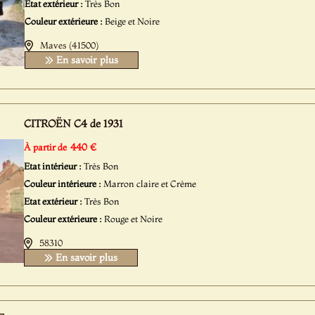
Etat extérieur :
Très Bon
Couleur extérieure :
Beige et Noire
Maves (41500)
En savoir plus
CITROËN C4 de 1931
440 €
À partir de
Etat intérieur :
Très Bon
Couleur intérieure :
Marron claire et Crème
Etat extérieur :
Très Bon
Couleur extérieure :
Rouge et Noire
58310
En savoir plus