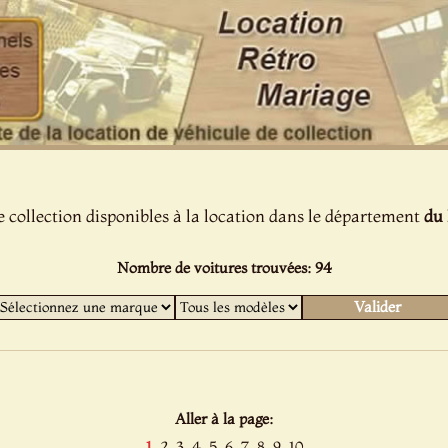
e collection disponibles à la location dans le département
du 
Nombre de voitures trouvées: 94
Aller à la page:
1
2
3
4
5
6
7
8
9
10