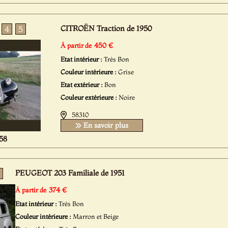
CITROËN Traction de 1950
4
5
450 €
À partir de
Etat intérieur :
Très Bon
Couleur intérieure :
Grise
Etat extérieur :
Bon
Couleur extérieure :
Noire
58310
En savoir plus
58
PEUGEOT 203 Familiale de 1951
374 €
À partir de
Etat intérieur :
Très Bon
Couleur intérieure :
Marron et Beige