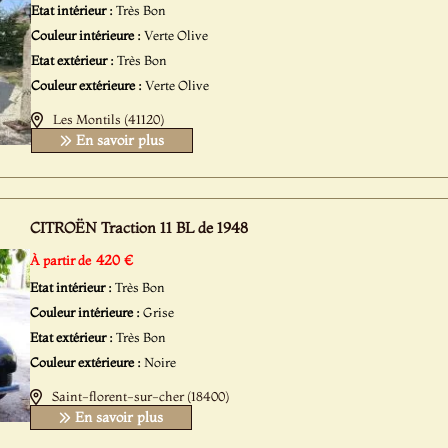
Etat intérieur :
Très Bon
Couleur intérieure :
Verte Olive
Etat extérieur :
Très Bon
Couleur extérieure :
Verte Olive
Les Montils (41120)
En savoir plus
CITROËN Traction 11 BL de 1948
420 €
À partir de
Etat intérieur :
Très Bon
Couleur intérieure :
Grise
Etat extérieur :
Très Bon
Couleur extérieure :
Noire
Saint-florent-sur-cher (18400)
En savoir plus