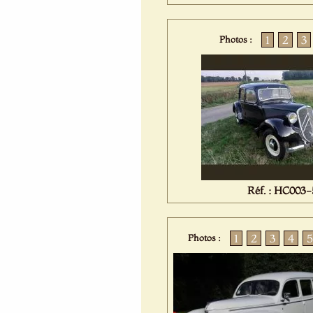
1
2
3
Photos :
Réf. : HC003-
1
2
3
4
5
Photos :