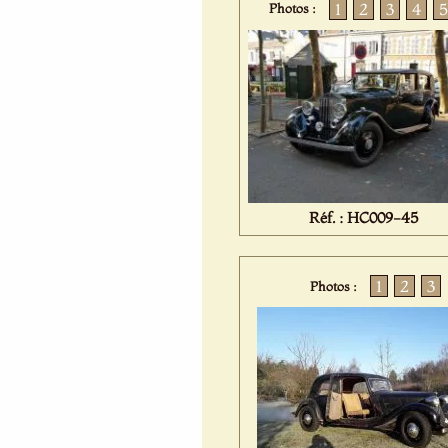
1
2
3
4
Photos :
Réf. : HC009-45
1
2
3
Photos :