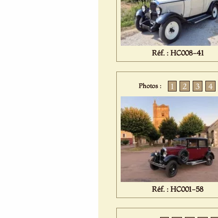
Réf. : HC008-41
1
2
3
4
Photos :
Réf. : HC001-58