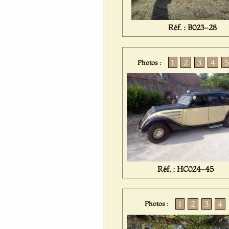
Réf. : B023-28
1
2
3
4
5
Photos :
Réf. : HC024-45
1
2
3
4
Photos :