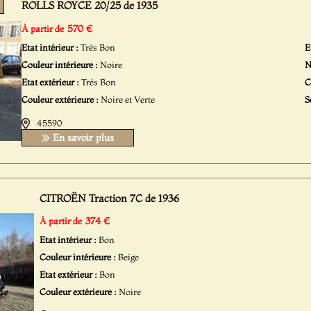
ROLLS ROYCE 20/25 de 1935
5
570 €
À partir de
Etat intérieur :
Très Bon
E
Couleur intérieure :
Noire
N
Etat extérieur :
Très Bon
C
Couleur extérieure :
Noire et Verte
S
45590
En savoir plus
CITROËN Traction 7C de 1936
374 €
À partir de
Etat intérieur :
Bon
Couleur intérieure :
Beige
Etat extérieur :
Bon
Couleur extérieure :
Noire