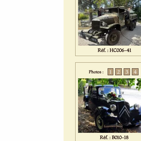
Réf. : HC006-41
1
2
3
4
Photos :
Réf. : B010-18