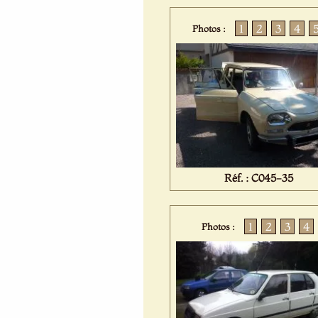
1
2
3
4
Photos :
Réf. : C045-35
1
2
3
4
Photos :