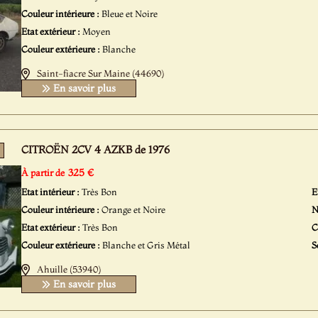
Couleur intérieure :
Bleue et Noire
Etat extérieur :
Moyen
Couleur extérieure :
Blanche
Saint-fiacre Sur Maine (44690)
En savoir plus
CITROËN 2CV 4 AZKB de 1976
325 €
À partir de
Etat intérieur :
Très Bon
E
Couleur intérieure :
Orange et Noire
N
Etat extérieur :
Très Bon
C
Couleur extérieure :
Blanche et Gris Métal
S
Ahuille (53940)
En savoir plus