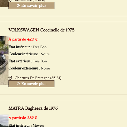
En savoir plus
VOLKSWAGEN Coccinelle de 1975
420 €
À partir de
Etat intérieur :
Très Bon
Couleur intérieure :
Noire
Etat extérieur :
Très Bon
Couleur extérieure :
Noire
Chartres De Bretagne (35131)
En savoir plus
MATRA Bagheera de 1976
289 €
À partir de
Etat intérieur :
Moyen