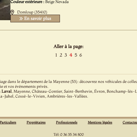
Couleur extérieure :
Beige Nevada
Domloup (35410)
En savoir plus
Aller à la page:
1
2
3
4
5
6
age dans le département de la Mayenne (53): découvrez nos véhicules de collect
ie et vos événements privés.
à
Laval
, Mayenne, Château-Gontier, Saint-Berthevin, Évron, Bonchamp-lès-L
-la-Juhel, Cossé-le-Vivien, Ambrières-les-Vallées.
Particuliers
Propriétaires
Professionnels
Mentions légales
Contacte
Tél: 0 36 35 34 800