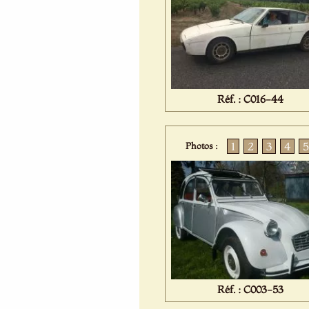
Réf. : C016-44
1
2
3
4
5
Photos :
Réf. : C003-53