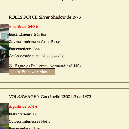
ROLLS ROYCE Silver Shadow de 1973
540 €
À partir de
Etat intérieur :
Très Bon
Couleur intérieure :
Grise Bleue
Etat extérieur :
Bon
Couleur extérieure :
Bleue Caraïbe
Bagnoles De L'orne- Normandie (61140)
En savoir plus
VOLKSWAGEN Coccinelle 1300 LS de 1973
374 €
À partir de
Etat intérieur :
Bon
Couleur intérieure :
Noire
Etat extérieur :
Bon