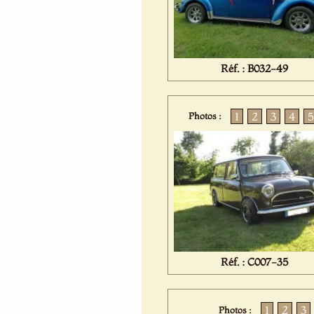
Réf. : B032-49
1
2
3
4
5
Photos :
Réf. : C007-35
1
2
3
Photos :