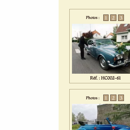
1
2
3
Photos :
Réf. : HC002-61
1
2
3
Photos :