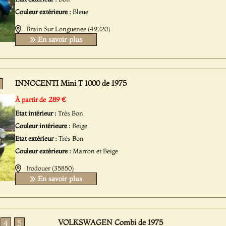
Couleur extérieure :
Bleue
Brain Sur Longuenee (49220)
En savoir plus
INNOCENTI Mini T 1000 de 1975
289 €
À partir de
Etat intérieur :
Très Bon
Couleur intérieure :
Beige
Etat extérieur :
Très Bon
Couleur extérieure :
Marron et Beige
Irodouer (35850)
En savoir plus
VOLKSWAGEN Combi de 1975
4
5