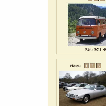
Réf. : B011-4
1
2
3
Photos :