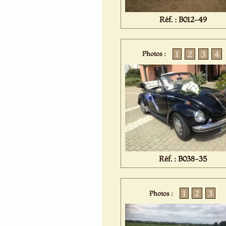
Réf. : B012-49
1
2
3
4
Photos :
Réf. : B038-35
1
2
3
Photos :