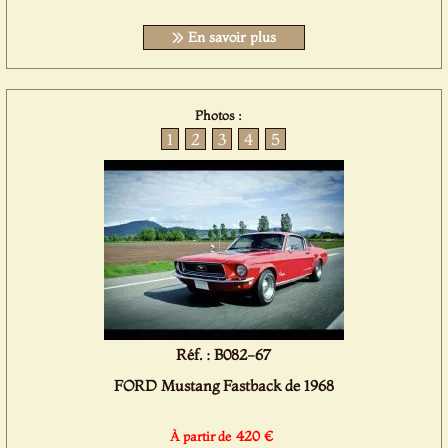
En savoir plus
Photos :
1
2
3
4
5
Réf. : B082-67
FORD Mustang Fastback de 1968
420 €
À partir de