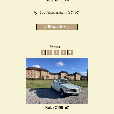
Sellerie :
Skai
Souffelweyersheim (67460)
En savoir plus
Photos :
1
2
3
4
5
Réf. : C138-67