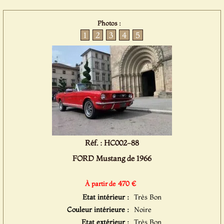
Photos :
1
2
3
4
5
Réf. : HC002-88
FORD Mustang de 1966
470 €
À partir de
Etat intérieur :
Très Bon
Couleur intérieure :
Noire
Etat extérieur :
Très Bon