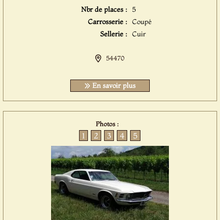
Nbr de places :
5
Carrosserie :
Coupé
Sellerie :
Cuir
54470
En savoir plus
Photos :
1
2
3
4
5