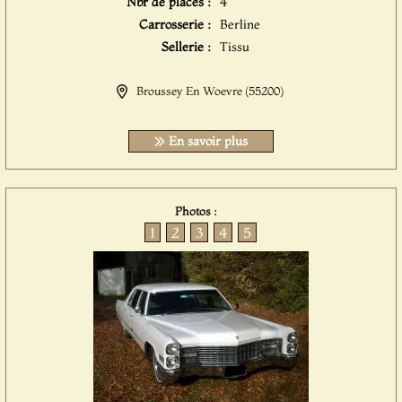
Nbr de places :
4
Carrosserie :
Berline
Sellerie :
Tissu
Broussey En Woevre (55200)
En savoir plus
Photos :
1
2
3
4
5