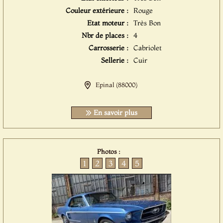
Couleur extérieure :
Rouge
Etat moteur :
Très Bon
Nbr de places :
4
Carrosserie :
Cabriolet
Sellerie :
Cuir
Epinal (88000)
En savoir plus
Photos :
1
2
3
4
5