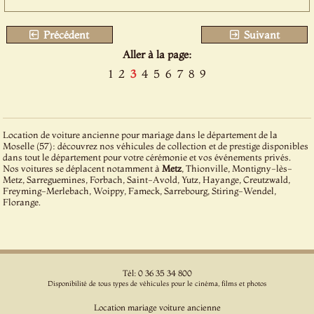
Précédent
Suivant
Aller à la page:
1
2
3
4
5
6
7
8
9
Location de voiture ancienne pour mariage dans le département de la
Moselle (57): découvrez nos véhicules de collection et de prestige disponibles
dans tout le département pour votre cérémonie et vos événements privés.
Nos voitures se déplacent notamment à
Metz
, Thionville, Montigny-lès-
Metz, Sarreguemines, Forbach, Saint-Avold, Yutz, Hayange, Creutzwald,
Freyming-Merlebach, Woippy, Fameck, Sarrebourg, Stiring-Wendel,
Florange.
Tél: 0 36 35 34 800
Disponibilité de tous types de véhicules pour le cinéma, films et photos
Location mariage voiture ancienne