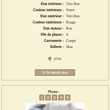
Etat intérieur :
Très Bon
Couleur intérieure :
Noire
Etat extérieur :
Très Bon
Couleur extérieure :
Rouge
Etat moteur :
Bon
Nbr de places :
4
Carrosserie :
Coupé
Sellerie :
Skai
67116
En savoir plus
Photos :
1
2
3
4
5