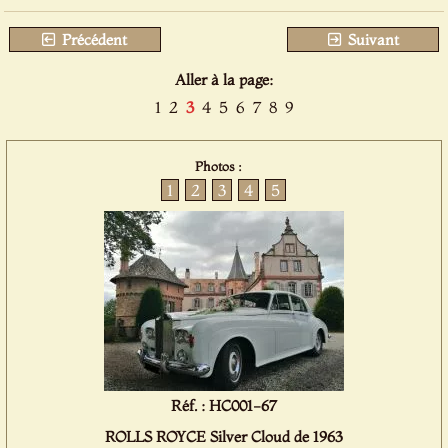
Précédent
Suivant
Aller à la page:
1
2
3
4
5
6
7
8
9
Photos :
1
2
3
4
5
Réf. : HC001-67
ROLLS ROYCE Silver Cloud de 1963