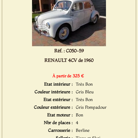
Réf. : C050-59
RENAULT 4CV de 1960
325 €
À partir de
Etat intérieur :
Très Bon
Couleur intérieure :
Gris Bleu
Etat extérieur :
Très Bon
Couleur extérieure :
Gris Pompadour
Etat moteur :
Bon
Nbr de places :
4
Carrosserie :
Berline