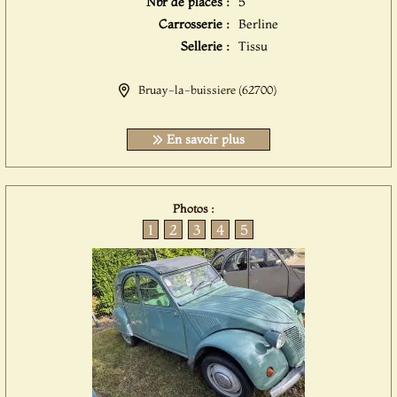
Nbr de places :
5
Carrosserie :
Berline
Sellerie :
Tissu
Bruay-la-buissiere (62700)
En savoir plus
Photos :
1
2
3
4
5