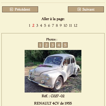
Précédent
Suivant
Aller à la page:
1
2
3
4
5
6
7
8
9
10
11
12
Photos :
1
2
3
4
5
Réf. : C027-02
RENAULT 4CV de 1955