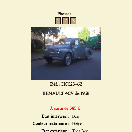
Photos :
1
2
3
Réf. : HC023-62
RENAULT 4CV de 1958
345 €
À partir de
Etat intérieur :
Bon
Couleur intérieure :
Beige
Etat extérieur :
Très Bon