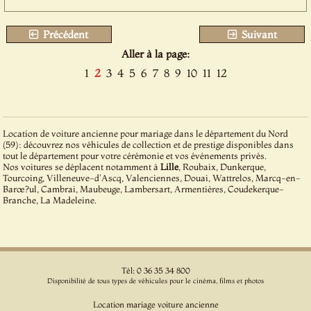
Précédent
Suivant
Aller à la page:
1
2
3
4
5
6
7
8
9
10
11
12
Location de voiture ancienne pour mariage dans le département du Nord
(59): découvrez nos véhicules de collection et de prestige disponibles dans
tout le département pour votre cérémonie et vos événements privés.
Nos voitures se déplacent notamment à
Lille
, Roubaix, Dunkerque,
Tourcoing, Villeneuve-d'Ascq, Valenciennes, Douai, Wattrelos, Marcq-en-
Barœ?ul, Cambrai, Maubeuge, Lambersart, Armentières, Coudekerque-
Branche, La Madeleine.
Tél: 0 36 35 34 800
Disponibilité de tous types de véhicules pour le cinéma, films et photos
Location mariage voiture ancienne