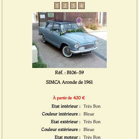
1
2
3
4
Réf. : B106-59
SIMCA Aronde de 1961
420 €
À partir de
Etat intérieur :
Très Bon
Couleur intérieure :
Bleue
Etat extérieur :
Très Bon
Couleur extérieure :
Bleue
Etat moteur :
Très Bon