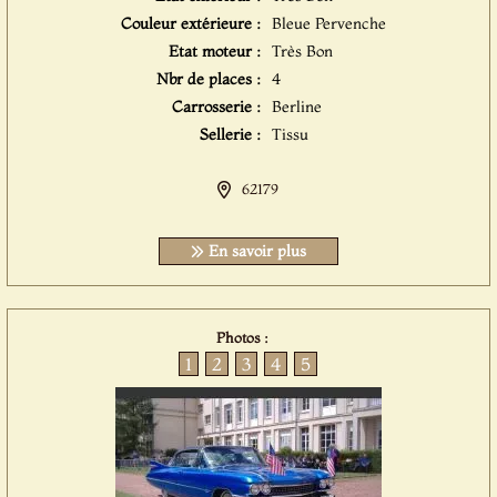
Couleur extérieure :
Bleue Pervenche
Etat moteur :
Très Bon
Nbr de places :
4
Carrosserie :
Berline
Sellerie :
Tissu
62179
En savoir plus
Photos :
1
2
3
4
5