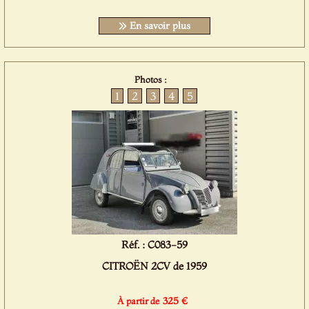
En savoir plus
Photos :
1
2
3
4
5
Réf. : C083-59
CITROËN 2CV de 1959
325 €
À partir de