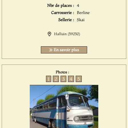
Nbr de places :
4
Carrosserie :
Berline
Sellerie :
Skai
Halluin (59250)
En savoir plus
Photos :
1
2
3
4
5