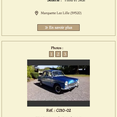
Sellerie :
Tissu et Skai
Marquette Lez Lille (59520)
En savoir plus
Photos :
1
2
3
Réf. : C010-02