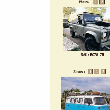
1
2
Photos :
Réf. : B078-75
1
2
3
Photos :