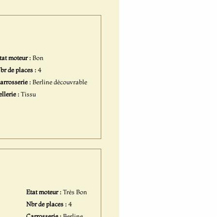
tat moteur :
Bon
br de places :
4
arrosserie :
Berline découvrable
ellerie :
Tissu
Etat moteur :
Très Bon
Nbr de places :
4
Carrosserie :
Berline