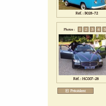
Réf. : B028-72
1
2
3
4
5
Photos :
Réf. : HC007-28
Précédent