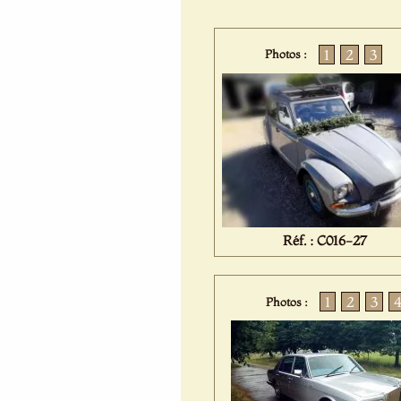
1
2
3
Photos :
Réf. : C016-27
1
2
3
Photos :