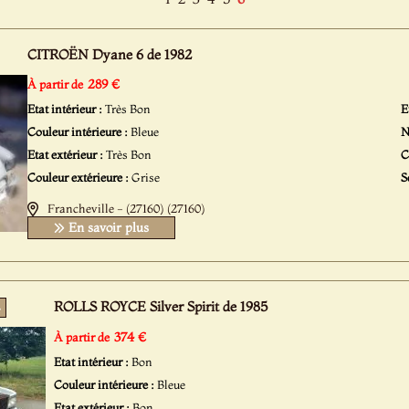
CITROËN Dyane 6 de 1982
289 €
À partir de
Etat intérieur :
Très Bon
E
Couleur intérieure :
Bleue
N
Etat extérieur :
Très Bon
C
Couleur extérieure :
Grise
S
Francheville - (27160) (27160)
En savoir plus
ROLLS ROYCE Silver Spirit de 1985
4
374 €
À partir de
Etat intérieur :
Bon
Couleur intérieure :
Bleue
Etat extérieur :
Bon