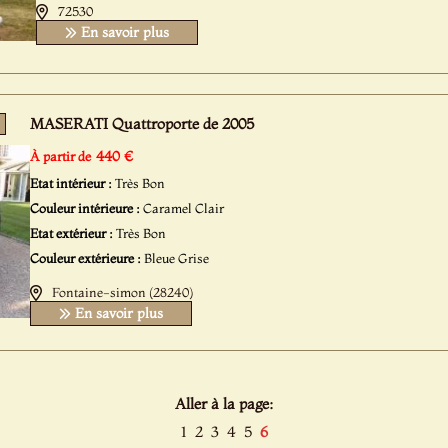
72530
En savoir plus
MASERATI Quattroporte de 2005
440 €
À partir de
Etat intérieur :
Très Bon
Couleur intérieure :
Caramel Clair
Etat extérieur :
Très Bon
Couleur extérieure :
Bleue Grise
Fontaine-simon (28240)
En savoir plus
Aller à la page:
1
2
3
4
5
6