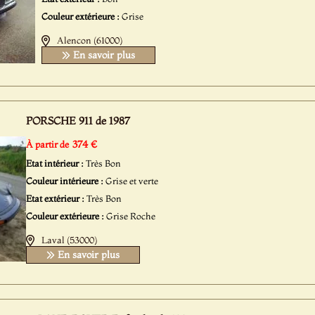
Couleur extérieure :
Grise
Alencon (61000)
En savoir plus
PORSCHE 911 de 1987
374 €
À partir de
Etat intérieur :
Très Bon
Couleur intérieure :
Grise et verte
Etat extérieur :
Très Bon
Couleur extérieure :
Grise Roche
Laval (53000)
En savoir plus