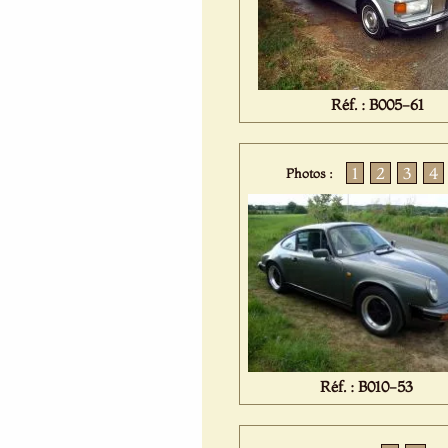
Réf. : B005-61
1
2
3
4
Photos :
Réf. : B010-53