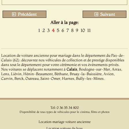
Précédent
Suivant
Aller à la page:
1
2
3
4
5
6
7
8
9
10
11
Location de voiture ancienne pour mariage dans le département du Pas-de-
Calais (62): découvrez nos véhicules de collection et de prestige disponibles
dans tout le département pour votre cérémonie et vos événements privés.
Nos voitures se déplacent notamment à
Calais
, Boulogne-sur-Mer, Arras,
Lens, Liévin, Hénin-Beaumont, Béthune, Bruay-la-Buissière, Avion,
Carvin, Berck, Outreau, Saint-Omer, Harnes, Bully-les-Mines.
Tél: 0 36 35 34 800
Disponibilité de tous types de véhicules pour le cinéma, films et photos
Location mariage voiture ancienne
Location voiture de luxe