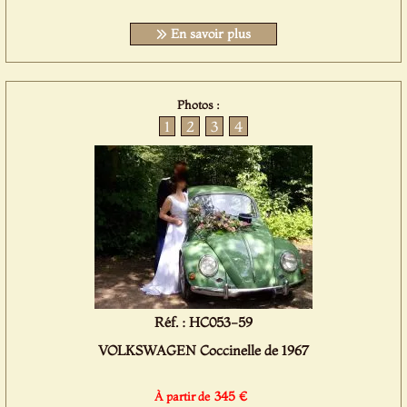
En savoir plus
Photos :
1
2
3
4
Réf. : HC053-59
VOLKSWAGEN Coccinelle de 1967
345 €
À partir de