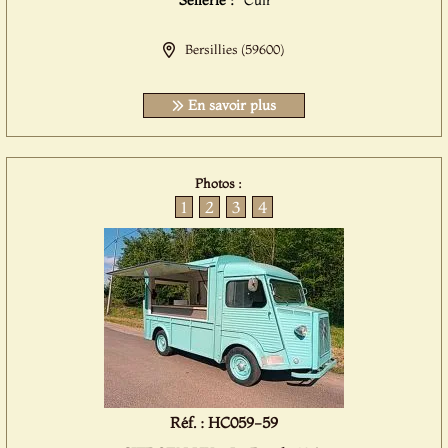
Sellerie :
Cuir
Bersillies (59600)
En savoir plus
Photos :
1
2
3
4
Réf. : HC059-59