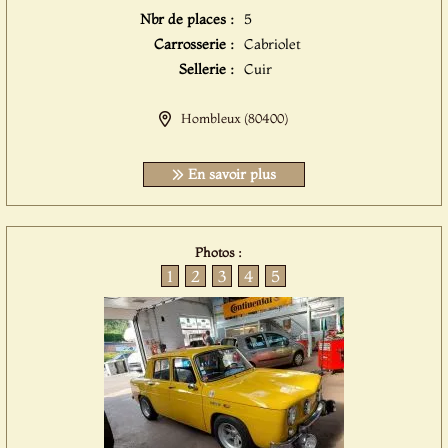
Nbr de places :
5
Carrosserie :
Cabriolet
Sellerie :
Cuir
Hombleux (80400)
En savoir plus
Photos :
1
2
3
4
5