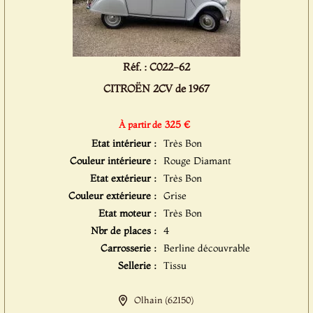
Réf. : C022-62
CITROËN 2CV de 1967
325 €
À partir de
Etat intérieur :
Très Bon
Couleur intérieure :
Rouge Diamant
Etat extérieur :
Très Bon
Couleur extérieure :
Grise
Etat moteur :
Très Bon
Nbr de places :
4
Carrosserie :
Berline découvrable
Sellerie :
Tissu
Olhain (62150)