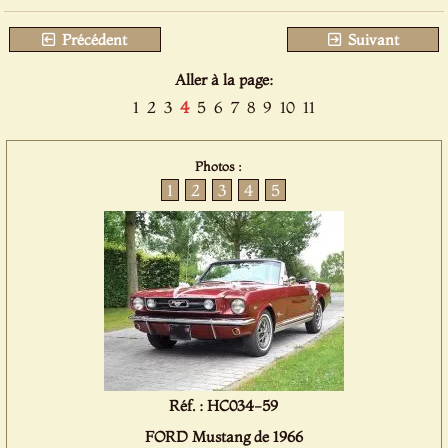
Précédent
Suivant
Aller à la page:
1
2
3
4
5
6
7
8
9
10
11
Photos :
1
2
3
4
5
Réf. : HC034-59
FORD Mustang de 1966