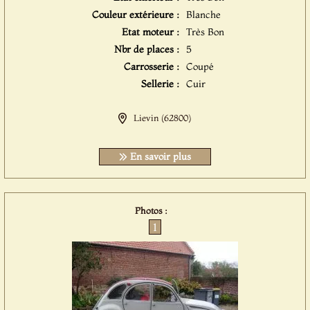
Couleur extérieure :
Blanche
Etat moteur :
Très Bon
Nbr de places :
5
Carrosserie :
Coupé
Sellerie :
Cuir
Lievin (62800)
En savoir plus
Photos :
1