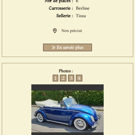
Nbr de places :
6
Carrosserie :
Berline
Sellerie :
Tissu
Non précisé
En savoir plus
Photos :
1
2
3
4