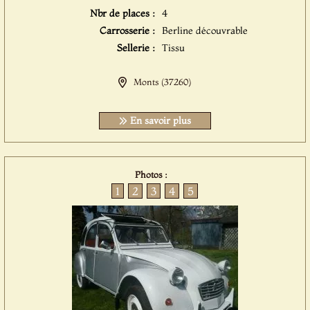
Nbr de places :
4
Carrosserie :
Berline découvrable
Sellerie :
Tissu
Monts (37260)
En savoir plus
Photos :
1
2
3
4
5