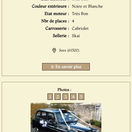
Couleur extérieure :
Noire et Blanche
Etat moteur :
Très Bon
Nbr de places :
4
Carrosserie :
Cabriolet
Sellerie :
Skai
Sees (61500)
En savoir plus
Photos :
1
2
3
4
5