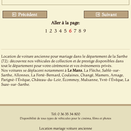
Précédent
Suivant
Aller à la page:
1
2
3
4
5
6
7
8
9
Location de voiture ancienne pour mariage dans le département de la Sarthe
(72): découvrez nos véhicules de collection et de prestige disponibles dans
tout le département pour votre cérémonie et vos événements privés.
Nos voitures se déplacent notamment à
Le Mans
, La Flèche, Sablé-sur-
Sarthe, Allonnes, La Ferté-Bernard, Coulaines, Changé, Mamers, Arnage,
Parigné-l'Évêque, Château-du-Loir, Écommoy, Mulsanne, Yvré-l'Évêque, La
Suze-sur-Sarthe.
Tél: 0 36 35 34 800
Disponibilité de tous types de véhicules pour le cinéma, films et photos
Location mariage voiture ancienne