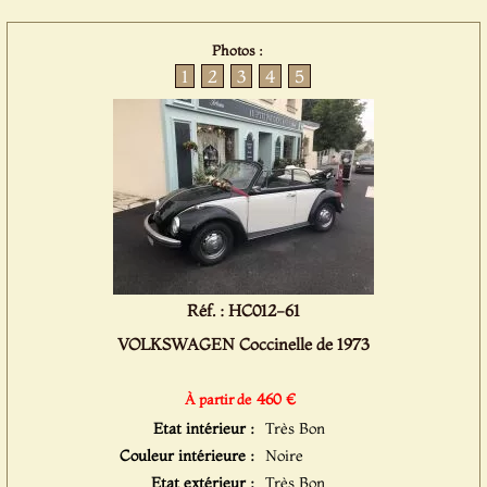
Photos :
1
2
3
4
5
Réf. : HC012-61
VOLKSWAGEN Coccinelle de 1973
460 €
À partir de
Etat intérieur :
Très Bon
Couleur intérieure :
Noire
Etat extérieur :
Très Bon