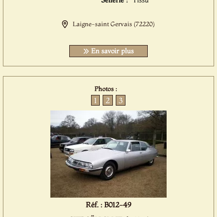
Sellerie :
Tissu
Laigne-saint Gervais (72220)
En savoir plus
Photos :
1
2
3
Réf. : B012-49