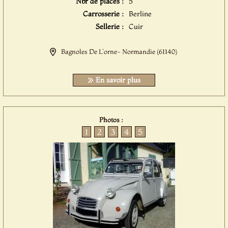
Nbr de places :
5
Carrosserie :
Berline
Sellerie :
Cuir
Bagnoles De L'orne- Normandie (61140)
En savoir plus
Photos :
1
2
3
4
5