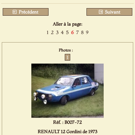
Précédent
Suivant
Aller à la page:
1
2
3
4
5
6
7
8
9
Photos :
1
Réf. : B007-72
RENAULT 12 Gordini de 1973