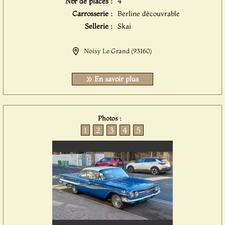
Nbr de places :
4
Carrosserie :
Berline découvrable
Sellerie :
Skai
Noisy Le Grand (93160)
En savoir plus
Photos :
1
2
3
4
5