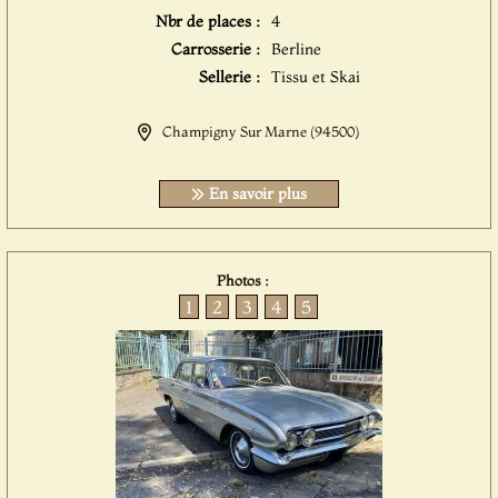
Nbr de places :
4
Carrosserie :
Berline
Sellerie :
Tissu et Skai
Champigny Sur Marne (94500)
En savoir plus
Photos :
1
2
3
4
5