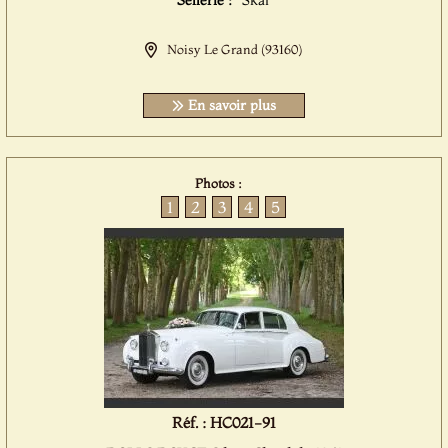
Sellerie :
Skai
Noisy Le Grand (93160)
En savoir plus
Photos :
1
2
3
4
5
Réf. : HC021-91