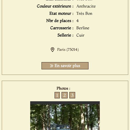
Couleur extérieure :
Anthracite
Etat moteur :
Très Bon
Nbr de places :
4
Carrosserie :
Berline
Sellerie :
Cuir
Paris (75014)
En savoir plus
Photos :
1
2
3