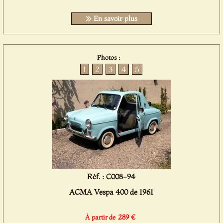
En savoir plus
Photos :
1
2
3
4
5
Réf. : C008-94
ACMA Vespa 400 de 1961
289 €
À partir de