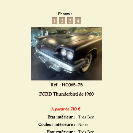
Photos :
1
2
3
4
Réf. : HC065-75
FORD Thunderbird de 1960
710 €
À partir de
Etat intérieur :
Très Bon
Couleur intérieure :
Noire
Etat extérieur :
Très Bon