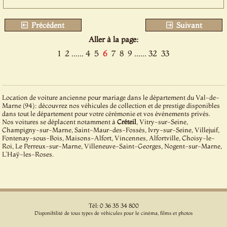
Précédent
Suivant
Aller à la page:
1
2
......
4
5
6
7
8
9
......
32
33
Location de voiture ancienne pour mariage dans le département du Val-de-
Marne (94): découvrez nos véhicules de collection et de prestige disponibles
dans tout le département pour votre cérémonie et vos événements privés.
Nos voitures se déplacent notamment à
Créteil
, Vitry-sur-Seine,
Champigny-sur-Marne, Saint-Maur-des-Fossés, Ivry-sur-Seine, Villejuif,
Fontenay-sous-Bois, Maisons-Alfort, Vincennes, Alfortville, Choisy-le-
Roi, Le Perreux-sur-Marne, Villeneuve-Saint-Georges, Nogent-sur-Marne,
L'Haÿ-les-Roses.
Tél: 0 36 35 34 800
Disponibilité de tous types de véhicules pour le cinéma, films et photos