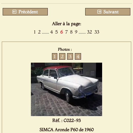
Précédent
Suivant
Aller à la page:
1
2
......
4
5
6
7
8
9
......
32
33
Photos :
1
2
3
4
Réf. : C022-93
SIMCA Aronde P60 de 1960