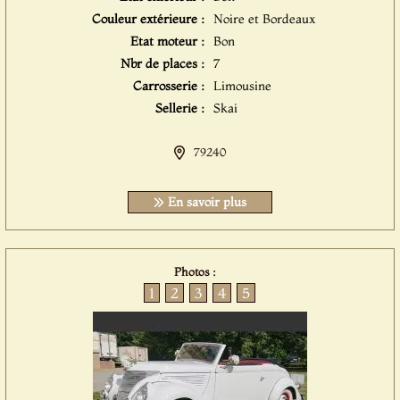
Couleur extérieure :
Noire et Bordeaux
Etat moteur :
Bon
Nbr de places :
7
Carrosserie :
Limousine
Sellerie :
Skai
79240
En savoir plus
Photos :
1
2
3
4
5