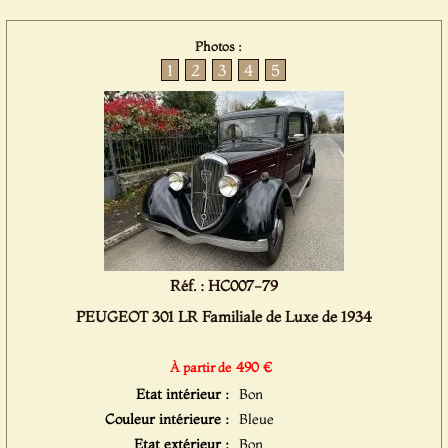
Photos :
1
2
3
4
5
Réf. : HC007-79
PEUGEOT 301 LR Familiale de Luxe de 1934
490 €
À partir de
Etat intérieur :
Bon
Couleur intérieure :
Bleue
Etat extérieur :
Bon