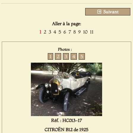
Suivant
Aller à la page:
1
2
3
4
5
6
7
8
9
10
11
Photos :
1
2
3
4
5
Réf. : HC013-17
CITROËN B12 de 1925