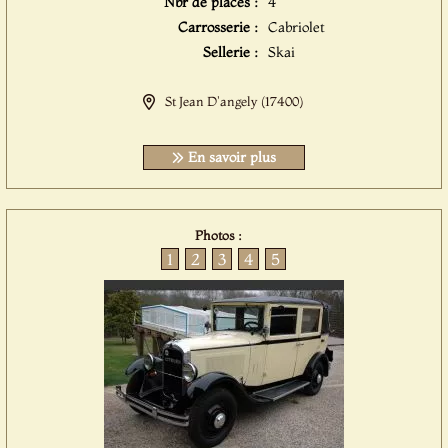
Nbr de places :
4
Carrosserie :
Cabriolet
Sellerie :
Skai
St Jean D'angely (17400)
En savoir plus
Photos :
1
2
3
4
5