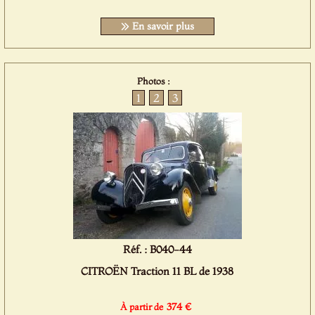
En savoir plus
Photos :
1
2
3
Réf. : B040-44
CITROËN Traction 11 BL de 1938
374 €
À partir de