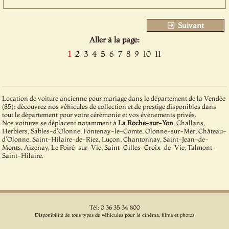
Suivant
Aller à la page:
1
2
3
4
5
6
7
8
9
10
11
Location de voiture ancienne pour mariage dans le département de la Vendée
(85): découvrez nos véhicules de collection et de prestige disponibles dans
tout le département pour votre cérémonie et vos événements privés.
Nos voitures se déplacent notamment à
La Roche-sur-Yon
, Challans,
Herbiers, Sables-d'Olonne, Fontenay-le-Comte, Olonne-sur-Mer, Château-
d'Olonne, Saint-Hilaire-de-Riez, Luçon, Chantonnay, Saint-Jean-de-
Monts, Aizenay, Le Poiré-sur-Vie, Saint-Gilles-Croix-de-Vie, Talmont-
Saint-Hilaire.
Tél: 0 36 35 34 800
Disponibilité de tous types de véhicules pour le cinéma, films et photos