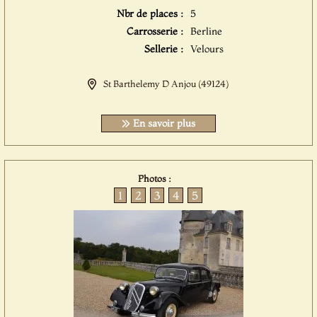
Nbr de places :
5
Carrosserie :
Berline
Sellerie :
Velours
St Barthelemy D Anjou (49124)
En savoir plus
Photos :
1
2
3
4
5