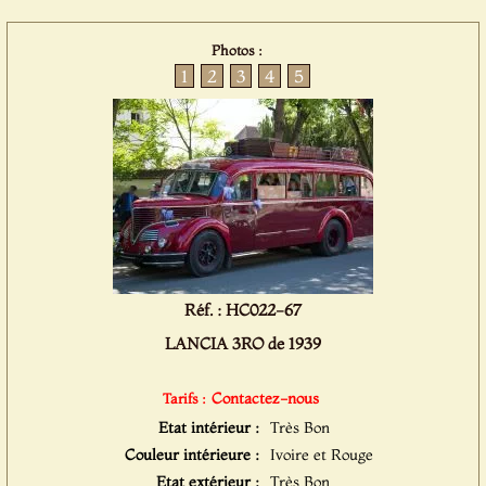
Photos :
1
2
3
4
5
Réf. : HC022-67
LANCIA 3RO de 1939
Contactez-nous
Tarifs :
Etat intérieur :
Très Bon
Couleur intérieure :
Ivoire et Rouge
Etat extérieur :
Très Bon