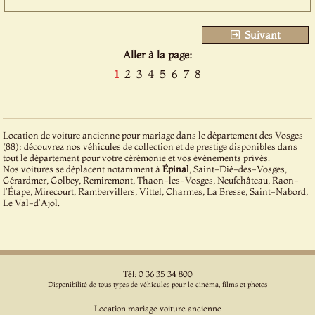
Suivant
Aller à la page:
1
2
3
4
5
6
7
8
Location de voiture ancienne pour mariage dans le département des Vosges
(88): découvrez nos véhicules de collection et de prestige disponibles dans
tout le département pour votre cérémonie et vos événements privés.
Nos voitures se déplacent notamment à
Épinal
, Saint-Dié-des-Vosges,
Gérardmer, Golbey, Remiremont, Thaon-les-Vosges, Neufchâteau, Raon-
l'Étape, Mirecourt, Rambervillers, Vittel, Charmes, La Bresse, Saint-Nabord,
Le Val-d'Ajol.
Tél: 0 36 35 34 800
Disponibilité de tous types de véhicules pour le cinéma, films et photos
Location mariage voiture ancienne