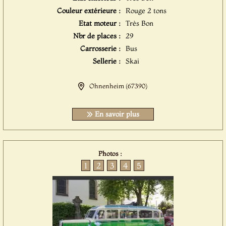
Couleur extérieure :
Rouge 2 tons
Etat moteur :
Très Bon
Nbr de places :
29
Carrosserie :
Bus
Sellerie :
Skai
Ohnenheim (67390)
En savoir plus
Photos :
1
2
3
4
5