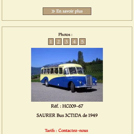
En savoir plus
Photos :
1
2
3
4
5
Réf. : HC009-67
SAURER Bus 3CT1DA de 1949
Contactez-nous
Tarifs :