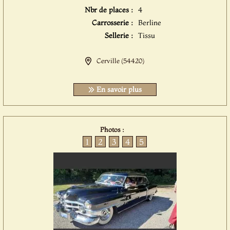
Nbr de places :
4
Carrosserie :
Berline
Sellerie :
Tissu
Cerville (54420)
En savoir plus
Photos :
1
2
3
4
5