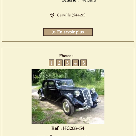
Sellerie :
Velours
Cerville (54420)
En savoir plus
Photos :
1
2
3
4
5
Réf. : HC003-54