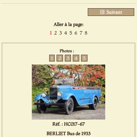
Suivant
Aller à la page:
1
2
3
4
5
6
7
8
Photos :
1
2
3
4
5
Réf. : HC017-67
BERLIET Bus de 1933