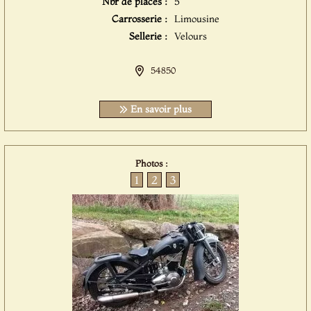
Nbr de places :
5
Carrosserie :
Limousine
Sellerie :
Velours
54850
En savoir plus
Photos :
1
2
3