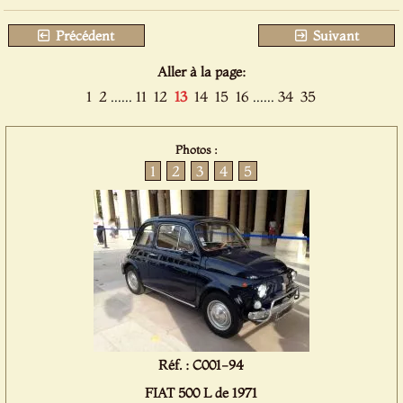
Précédent
Suivant
Aller à la page:
1
2
......
11
12
13
14
15
16
......
34
35
Photos :
1
2
3
4
5
Réf. : C001-94
FIAT 500 L de 1971