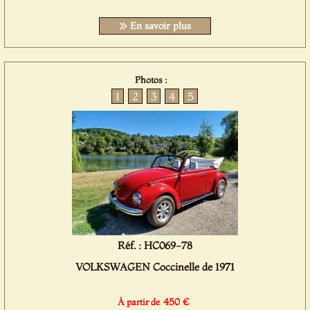
En savoir plus
Photos :
1
2
3
4
5
Réf. : HC069-78
VOLKSWAGEN Coccinelle de 1971
450 €
À partir de