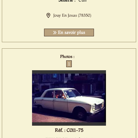
Sellerie :
Cuir
Jouy En Josas (78350)
En savoir plus
Photos :
1
Réf. : C011-75