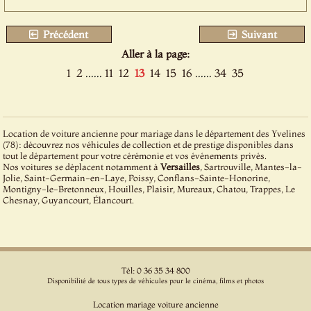
Précédent
Suivant
Aller à la page:
1
2
......
11
12
13
14
15
16
......
34
35
Location de voiture ancienne pour mariage dans le département des Yvelines
(78): découvrez nos véhicules de collection et de prestige disponibles dans
tout le département pour votre cérémonie et vos événements privés.
Nos voitures se déplacent notamment à
Versailles
, Sartrouville, Mantes-la-
Jolie, Saint-Germain-en-Laye, Poissy, Conflans-Sainte-Honorine,
Montigny-le-Bretonneux, Houilles, Plaisir, Mureaux, Chatou, Trappes, Le
Chesnay, Guyancourt, Élancourt.
Tél: 0 36 35 34 800
Disponibilité de tous types de véhicules pour le cinéma, films et photos
Location mariage voiture ancienne