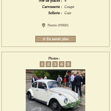
Nbr de places :
4
Carrosserie :
Coupé
Sellerie :
Cuir
Pantin (93500)
En savoir plus
Photos :
1
2
3
4
5