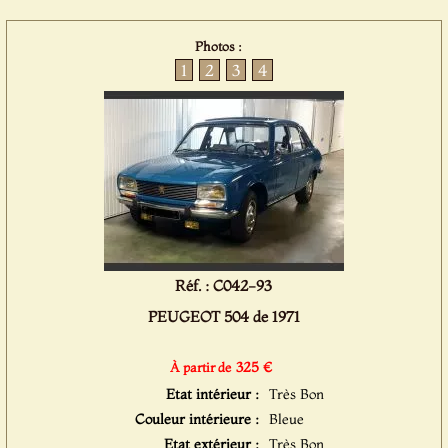
Photos :
1
2
3
4
Réf. : C042-93
PEUGEOT 504 de 1971
325 €
À partir de
Etat intérieur :
Très Bon
Couleur intérieure :
Bleue
Etat extérieur :
Très Bon