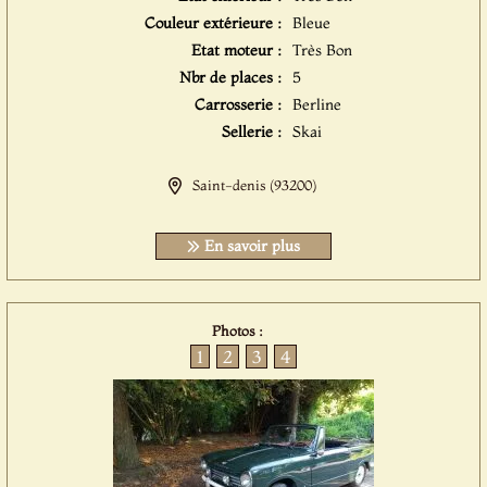
Couleur extérieure :
Bleue
Etat moteur :
Très Bon
Nbr de places :
5
Carrosserie :
Berline
Sellerie :
Skai
Saint-denis (93200)
En savoir plus
Photos :
1
2
3
4