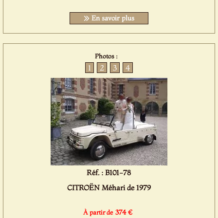
En savoir plus
Photos :
1
2
3
4
Réf. : B101-78
CITROËN Méhari de 1979
374 €
À partir de