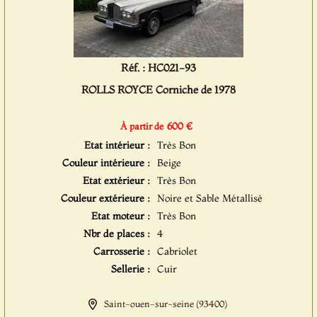
Réf. : HC021-93
ROLLS ROYCE Corniche de 1978
600 €
À partir de
Etat intérieur :
Très Bon
Couleur intérieure :
Beige
Etat extérieur :
Très Bon
Couleur extérieure :
Noire et Sable Métallisé
Etat moteur :
Très Bon
Nbr de places :
4
Carrosserie :
Cabriolet
Sellerie :
Cuir
Saint-ouen-sur-seine (93400)