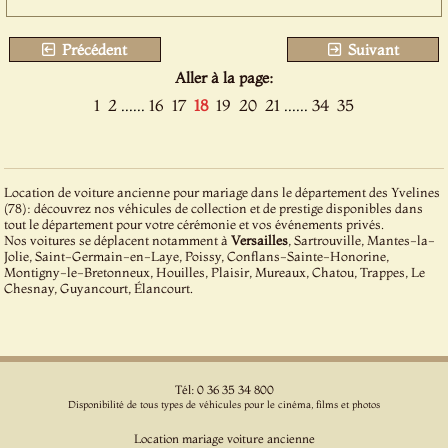
Précédent
Suivant
Aller à la page:
1
2
......
16
17
18
19
20
21
......
34
35
Location de voiture ancienne pour mariage dans le département des Yvelines
(78): découvrez nos véhicules de collection et de prestige disponibles dans
tout le département pour votre cérémonie et vos événements privés.
Nos voitures se déplacent notamment à
Versailles
, Sartrouville, Mantes-la-
Jolie, Saint-Germain-en-Laye, Poissy, Conflans-Sainte-Honorine,
Montigny-le-Bretonneux, Houilles, Plaisir, Mureaux, Chatou, Trappes, Le
Chesnay, Guyancourt, Élancourt.
Tél: 0 36 35 34 800
Disponibilité de tous types de véhicules pour le cinéma, films et photos
Location mariage voiture ancienne