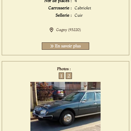
Nbr de places :
4
Carrosserie :
Cabriolet
Sellerie :
Cuir
Gagny (93220)
En savoir plus
Photos :
1
2