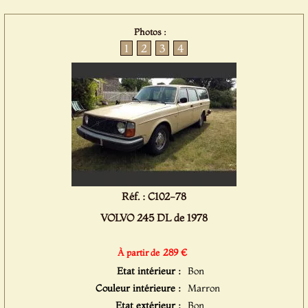
Photos :
1
2
3
4
Réf. : C102-78
VOLVO 245 DL de 1978
289 €
À partir de
Etat intérieur :
Bon
Couleur intérieure :
Marron
Etat extérieur :
Bon