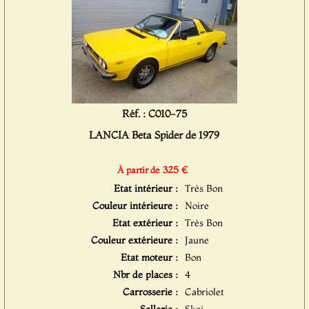
Réf. : C010-75
LANCIA Beta Spider de 1979
325 €
À partir de
Etat intérieur :
Très Bon
Couleur intérieure :
Noire
Etat extérieur :
Très Bon
Couleur extérieure :
Jaune
Etat moteur :
Bon
Nbr de places :
4
Carrosserie :
Cabriolet