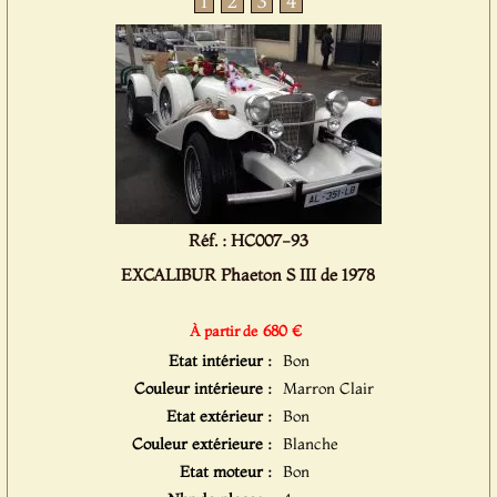
1
2
3
4
Réf. : HC007-93
EXCALIBUR Phaeton S III de 1978
680 €
À partir de
Etat intérieur :
Bon
Couleur intérieure :
Marron Clair
Etat extérieur :
Bon
Couleur extérieure :
Blanche
Etat moteur :
Bon