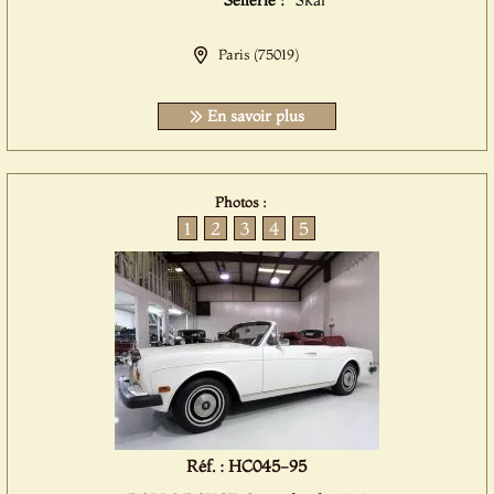
Sellerie :
Skai
Paris (75019)
En savoir plus
Photos :
1
2
3
4
5
Réf. : HC045-95