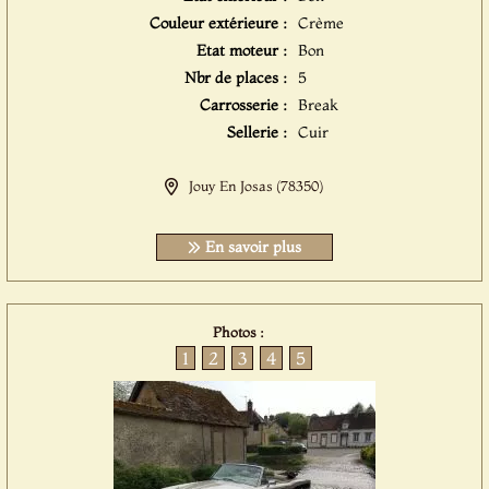
Couleur extérieure :
Crème
Etat moteur :
Bon
Nbr de places :
5
Carrosserie :
Break
Sellerie :
Cuir
Jouy En Josas (78350)
En savoir plus
Photos :
1
2
3
4
5