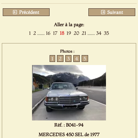
Précédent
Suivant
Aller à la page:
1
2
......
16
17
18
19
20
21
......
34
35
Photos :
1
2
3
4
5
Réf. : B041-94
MERCEDES 450 SEL de 1977