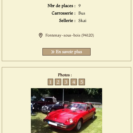
Nbr de places :
9
Carrosserie :
Bus
Sellerie :
Skai
Fontenay-sous-bois (94120)
En savoir plus
Photos :
1
2
3
4
5