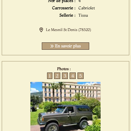
Nbr de places :
4
Carrosserie :
Cabriolet
Sellerie :
Tissu
Le Mesnil St Denis (78320)
En savoir plus
Photos :
1
2
3
4
5