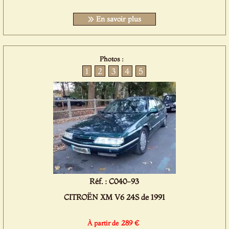
En savoir plus
Photos :
1
2
3
4
5
Réf. : C040-93
CITROËN XM V6 24S de 1991
289 €
À partir de