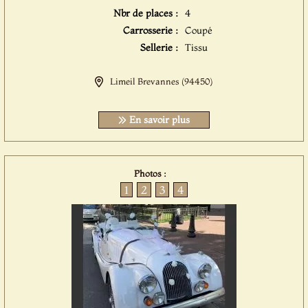
Nbr de places :
4
Carrosserie :
Coupé
Sellerie :
Tissu
Limeil Brevannes (94450)
En savoir plus
Photos :
1
2
3
4