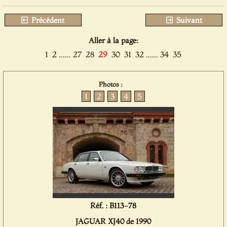
Précédent
Suivant
Aller à la page:
1
2
......
27
28
29
30
31
32
......
34
35
Photos :
1
2
3
4
5
Réf. : B113-78
JAGUAR XJ40 de 1990