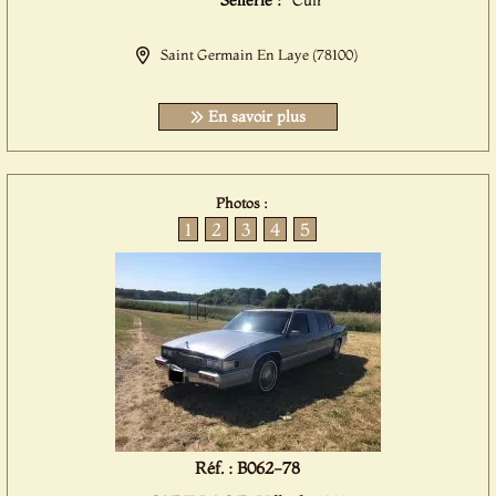
Sellerie :
Cuir
Saint Germain En Laye (78100)
En savoir plus
Photos :
1
2
3
4
5
Réf. : B062-78