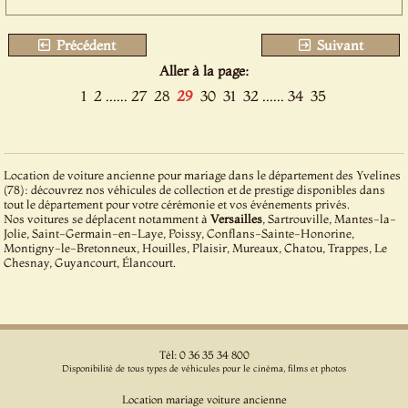
Précédent
Suivant
Aller à la page:
1
2
......
27
28
29
30
31
32
......
34
35
Location de voiture ancienne pour mariage dans le département des Yvelines
(78): découvrez nos véhicules de collection et de prestige disponibles dans
tout le département pour votre cérémonie et vos événements privés.
Nos voitures se déplacent notamment à
Versailles
, Sartrouville, Mantes-la-
Jolie, Saint-Germain-en-Laye, Poissy, Conflans-Sainte-Honorine,
Montigny-le-Bretonneux, Houilles, Plaisir, Mureaux, Chatou, Trappes, Le
Chesnay, Guyancourt, Élancourt.
Tél: 0 36 35 34 800
Disponibilité de tous types de véhicules pour le cinéma, films et photos
Location mariage voiture ancienne