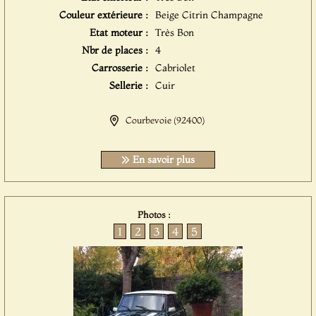
Couleur extérieure :
Beige Citrin Champagne
Etat moteur :
Très Bon
Nbr de places :
4
Carrosserie :
Cabriolet
Sellerie :
Cuir
Courbevoie (92400)
En savoir plus
Photos :
1
2
3
4
5