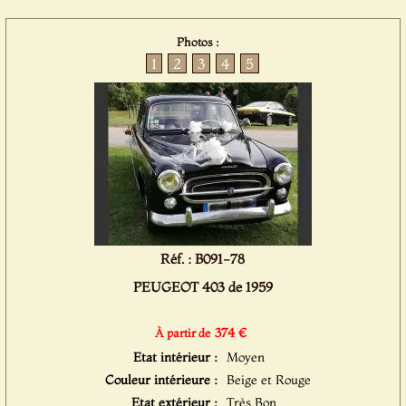
Photos :
1
2
3
4
5
Réf. : B091-78
PEUGEOT 403 de 1959
374 €
À partir de
Etat intérieur :
Moyen
Couleur intérieure :
Beige et Rouge
Etat extérieur :
Très Bon