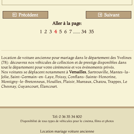
Précédent
Suivant
Aller à la page:
1
2
3
4
5
6
7
......
34
35
Location de voiture ancienne pour mariage dans le département des Yvelines
(78): découvrez nos véhicules de collection et de prestige disponibles dans
tout le département pour votre cérémonie et vos événements privés.
Nos voitures se déplacent notamment à
Versailles
, Sartrouville, Mantes-la-
Jolie, Saint-Germain-en-Laye, Poissy, Conflans-Sainte-Honorine,
Montigny-le-Bretonneux, Houilles, Plaisir, Mureaux, Chatou, Trappes, Le
Chesnay, Guyancourt, Élancourt.
Tél: 0 36 35 34 800
Disponibilité de tous types de véhicules pour le cinéma, films et photos
Location mariage voiture ancienne