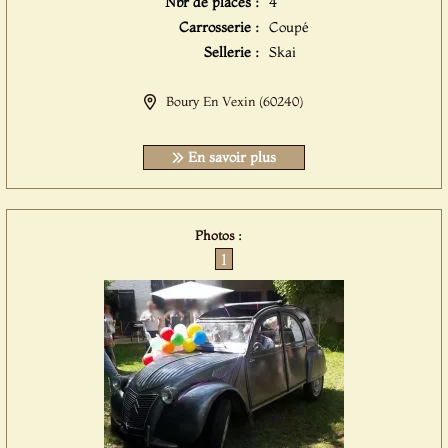
Nbr de places :
4
Carrosserie :
Coupé
Sellerie :
Skai
Boury En Vexin (60240)
En savoir plus
Photos :
1