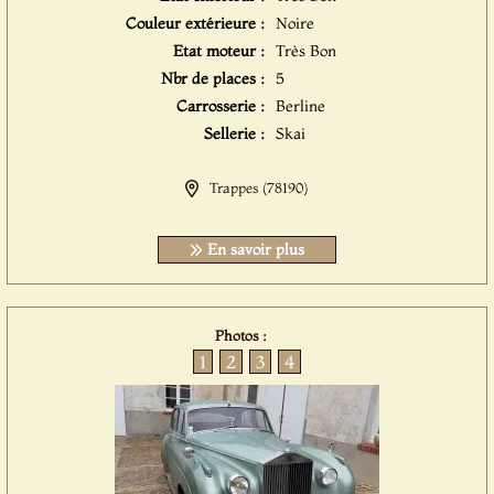
Couleur extérieure :
Noire
Etat moteur :
Très Bon
Nbr de places :
5
Carrosserie :
Berline
Sellerie :
Skai
Trappes (78190)
En savoir plus
Photos :
1
2
3
4