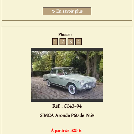
En savoir plus
Photos :
1
2
3
4
Réf. : C043-94
SIMCA Aronde P60 de 1959
325 €
À partir de