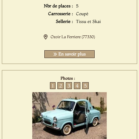
Nbr de places :
5
Carrosserie :
Coupé
Sellerie :
Tissu et Skai
Ozoir La Ferriere (77330)
En savoir plus
Photos :
1
2
3
4
5