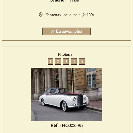
Sellerie :
Tissu
Fontenay-sous-bois (94120)
En savoir plus
Photos :
1
2
3
4
5
Réf. : HC002-95