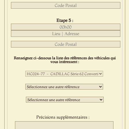
Etape 5 :
Renseignez ci-dessous la liste des références des véhicules qui
vous intéressent :
Première
sélection
:
Deuxième
sélection
:
Troisième
sélection
:
Précisions supplémentaires :