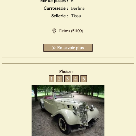
Nbr de places :
5
Carrosserie :
Berline
Sellerie :
Tissu
Reims (51100)
En savoir plus
Photos :
1
2
3
4
5