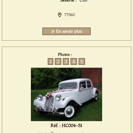
Sellerie :
Cuir
77560
En savoir plus
Photos :
1
2
3
4
5
Réf. : HC004-51