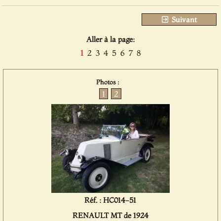
Suivant
Aller à la page:
1
2
3
4
5
6
7
8
Photos :
1
2
Réf. : HC014-51
RENAULT MT de 1924