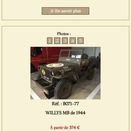
En savoir plus
Photos :
1
2
3
4
5
Réf. : B071-77
WILLYS MB de 1944
374 €
À partir de