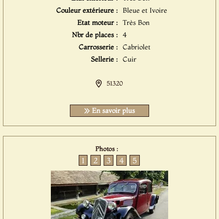
Couleur extérieure :
Bleue et Ivoire
Etat moteur :
Très Bon
Nbr de places :
4
Carrosserie :
Cabriolet
Sellerie :
Cuir
51320
En savoir plus
Photos :
1
2
3
4
5