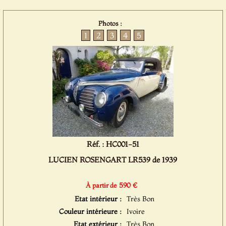
Photos :
1
2
3
4
5
Réf. : HC001-51
LUCIEN ROSENGART LR539 de 1939
590 €
À partir de
Etat intérieur :
Très Bon
Couleur intérieure :
Ivoire
Etat extérieur :
Très Bon