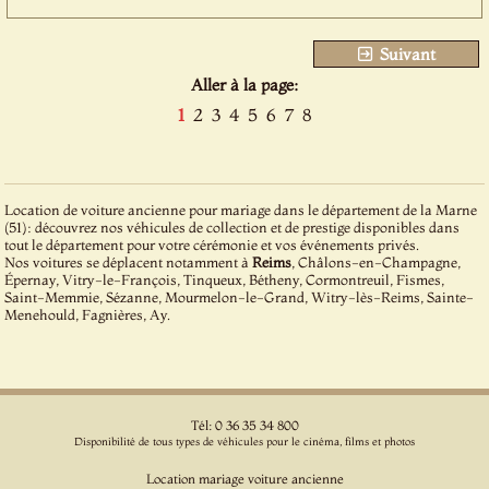
Suivant
Aller à la page:
1
2
3
4
5
6
7
8
Location de voiture ancienne pour mariage dans le département de la Marne
(51): découvrez nos véhicules de collection et de prestige disponibles dans
tout le département pour votre cérémonie et vos événements privés.
Nos voitures se déplacent notamment à
Reims
, Châlons-en-Champagne,
Épernay, Vitry-le-François, Tinqueux, Bétheny, Cormontreuil, Fismes,
Saint-Memmie, Sézanne, Mourmelon-le-Grand, Witry-lès-Reims, Sainte-
Menehould, Fagnières, Ay.
Tél: 0 36 35 34 800
Disponibilité de tous types de véhicules pour le cinéma, films et photos
Location mariage voiture ancienne