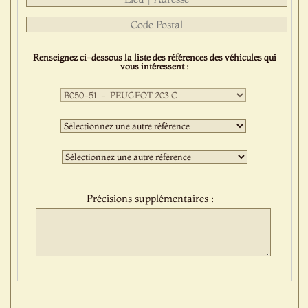
Renseignez ci-dessous la liste des références des véhicules qui
vous intéressent :
Première
sélection
:
Deuxième
sélection
:
Troisième
sélection
:
Précisions supplémentaires :
Protect