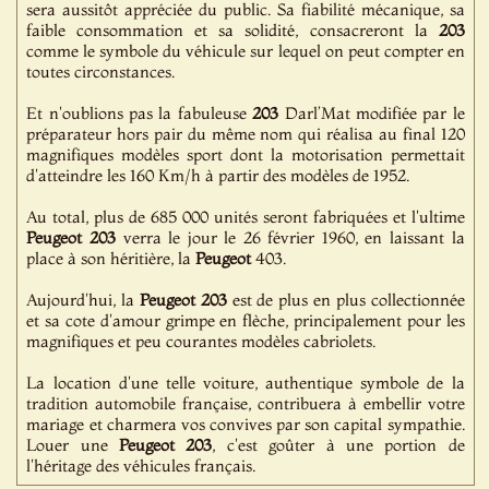
sera aussitôt appréciée du public. Sa fiabilité mécanique, sa
faible consommation et sa solidité, consacreront la
203
comme le symbole du véhicule sur lequel on peut compter en
toutes circonstances.
Et n'oublions pas la fabuleuse
203
Darl’Mat modifiée par le
préparateur hors pair du même nom qui réalisa au final 120
magnifiques modèles sport dont la motorisation permettait
d'atteindre les 160 Km/h à partir des modèles de 1952.
Au total, plus de 685 000 unités seront fabriquées et l'ultime
Peugeot
203
verra le jour le 26 février 1960, en laissant la
place à son héritière, la
Peugeot
403.
Aujourd'hui, la
Peugeot
203
est de plus en plus collectionnée
et sa cote d'amour grimpe en flèche, principalement pour les
magnifiques et peu courantes modèles cabriolets.
La location d'une telle voiture, authentique symbole de la
tradition automobile française, contribuera à embellir votre
mariage et charmera vos convives par son capital sympathie.
Louer une
Peugeot
203
, c'est goûter à une portion de
l'héritage des véhicules français.