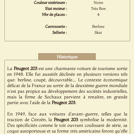
Couleur extérieure :
Noire
Etat moteur :
Très Bon
Nbr de places :
4
Carrosserie :
Berline
Sellerie :
Skai
Historique
La
Peugeot
203
est une charmante voiture de tourisme sortie
en 1948. Elle fut aussitôt déclinée en plusieurs versions tels
que: berline, coupé, découvrable.... Le contexte économique
délicat de la France au sortir de la deuxième guerre mondiale
n'est pas propice au développement des sociétés industrielles,
mais la firme de Sochaux parvient à renaître, en grande
partie avec l'aide de la
Peugeot
203
.
En 1949, face aux voitures d'avant-guerre, telles que la
traction de Citroën, la
Peugeot
203
symbolise la modernité.
Des spécificités comme le toit ouvrant coulissant de série, sa
coque autoporteuse et sa forme très américaine feront qu'elle