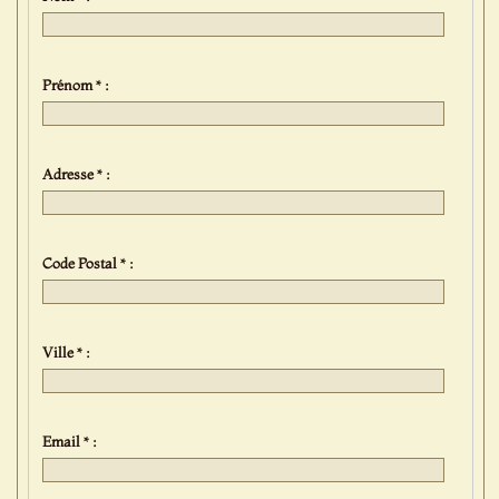
Prénom * :
Adresse * :
Code Postal * :
Ville * :
Email * :