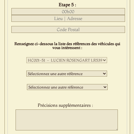
Etape 5 :
Renseignez ci-dessous la liste des références des véhicules qui
vous intéressent :
Première
sélection
:
Deuxième
sélection
:
Troisième
sélection
:
Précisions supplémentaires :