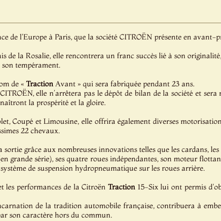
place de l'Europe à Paris, que la société CITROËN présente en avant-
s de la Rosalie, elle rencontrera un franc succès lié à son originalit
et son tempérament.
rnom de «
Traction
Avant » qui sera fabriquée pendant 23 ans.
CITROËN, elle n’arrêtera pas le dépôt de bilan de la société et sera r
ront la prospérité et la gloire.
let, Coupé et Limousine, elle offrira également diverses motorisations
issimes 22 chevaux.
a sortie grâce aux nombreuses innovations telles que les cardans, les
en grande série), ses quatre roues indépendantes, son moteur flotta
 système de suspension hydropneumatique sur les roues arrière.
t les performances de la Citroën
Traction
15-Six lui ont permis d'obt
incarnation de la tradition automobile française, contribuera à embel
 par son caractère hors du commun.