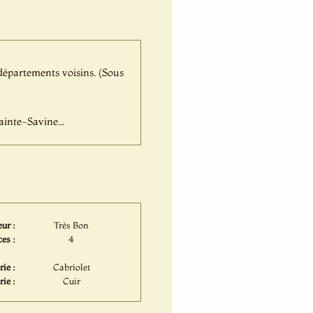
départements voisins. (Sous
inte-Savine...
ur :
Très Bon
es :
4
ie :
Cabriolet
rie :
Cuir